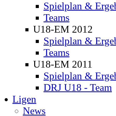
Spielplan & Erge
Teams
U18-EM 2012
Spielplan & Erge
Teams
U18-EM 2011
Spielplan & Erge
DRJ U18 - Team
Ligen
News