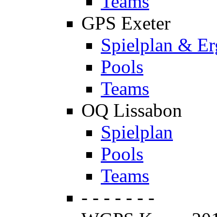
Teams
GPS Exeter
Spielplan & Er
Pools
Teams
OQ Lissabon
Spielplan
Pools
Teams
- - - - - - -