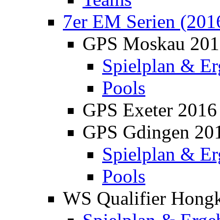
7er EM Serien (201
GPS Moskau 201
Spielplan & Er
Pools
GPS Exeter 2016
GPS Gdingen 20
Spielplan & Er
Pools
WS Qualifier Hong