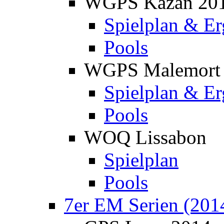
WGPS Kazan 20
Spielplan & Er
Pools
WGPS Malemort
Spielplan & Er
Pools
WOQ Lissabon
Spielplan
Pools
7er EM Serien (201