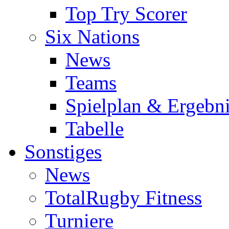
Top Try Scorer
Six Nations
News
Teams
Spielplan & Ergebni
Tabelle
Sonstiges
News
TotalRugby Fitness
Turniere