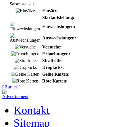
Saisonstatistik
Einsätze
Startaufstellung:
Einwechslungen:
Auswechslungen:
Versuche:
Erhoehungen:
Straftritte:
Dropkicks:
Gelbe Karten:
Rote Karten:
[ Zurück ]
Kontakt
Sitemap