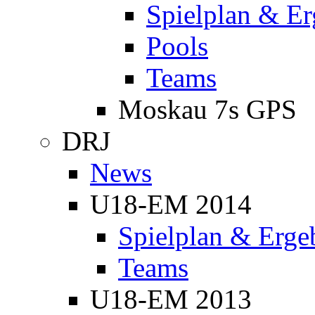
Spielplan & Er
Pools
Teams
Moskau 7s GPS
DRJ
News
U18-EM 2014
Spielplan & Erge
Teams
U18-EM 2013