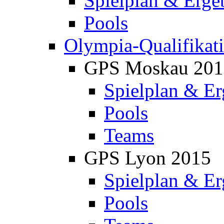
Spielplan & Erge
Pools
Olympia-Qualifikat
GPS Moskau 201
Spielplan & Er
Pools
Teams
GPS Lyon 2015
Spielplan & Er
Pools