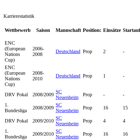
Karrierestatistik
Wettbewerb
Saison
Mannschaft
Position:
Einsätze
Startauf
ENC
(European
2006-
Deutschland
Prop
2
-
Nations
2008
Cup)
ENC
(European
2008-
Deutschland
Prop
1
-
Nations
2010
Cup)
SC
DRV Pokal
2008/2009
Prop
-
-
Neuenheim
1.
SC
2008/2009
Prop
16
15
Bundesliga
Neuenheim
SC
DRV Pokal
2009/2010
Prop
4
4
Neuenheim
1.
SC
2009/2010
Prop
16
16
Bundesliga
Neuenheim