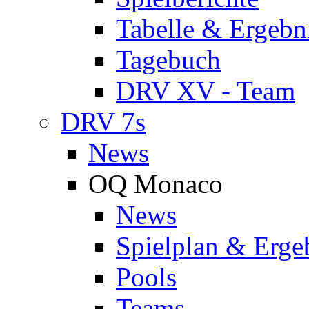
Tabelle & Ergebn
Tagebuch
DRV XV - Team
DRV 7s
News
OQ Monaco
News
Spielplan & Erge
Pools
Teams