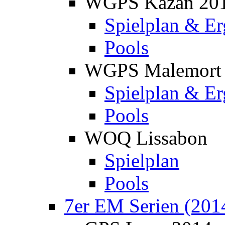
WGPS Kazan 20
Spielplan & Er
Pools
WGPS Malemort
Spielplan & Er
Pools
WOQ Lissabon
Spielplan
Pools
7er EM Serien (201