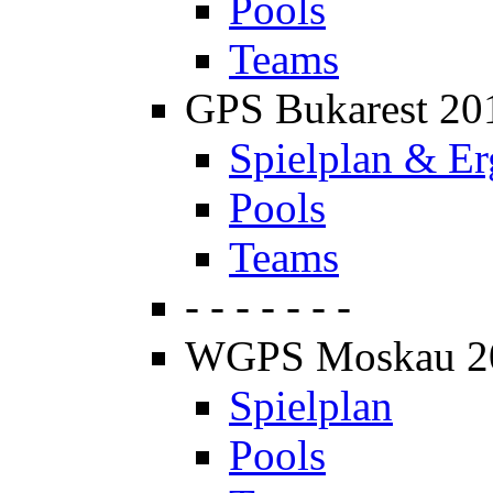
Pools
Teams
GPS Bukarest 20
Spielplan & Er
Pools
Teams
- - - - - - -
WGPS Moskau 2
Spielplan
Pools