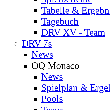
Tabelle & Ergebn
Tagebuch
DRV XV - Team
DRV 7s
News
OQ Monaco
News
Spielplan & Erge
Pools
Teams