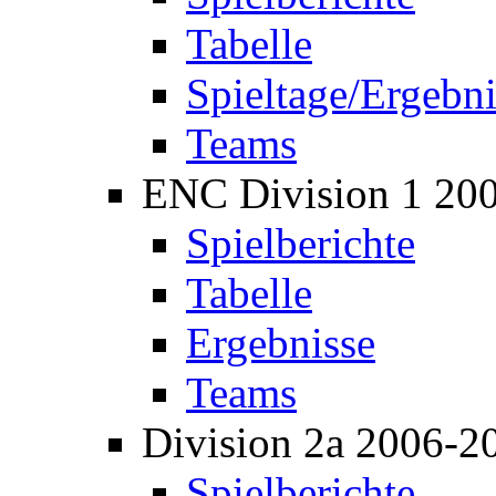
Tabelle
Spieltage/Ergebni
Teams
ENC Division 1 20
Spielberichte
Tabelle
Ergebnisse
Teams
Division 2a 2006-2
Spielberichte