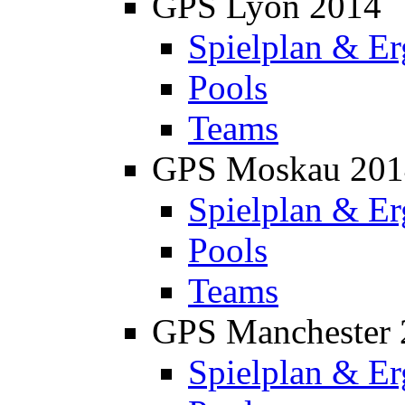
GPS Lyon 2014
Spielplan & Er
Pools
Teams
GPS Moskau 201
Spielplan & Er
Pools
Teams
GPS Manchester 
Spielplan & Er