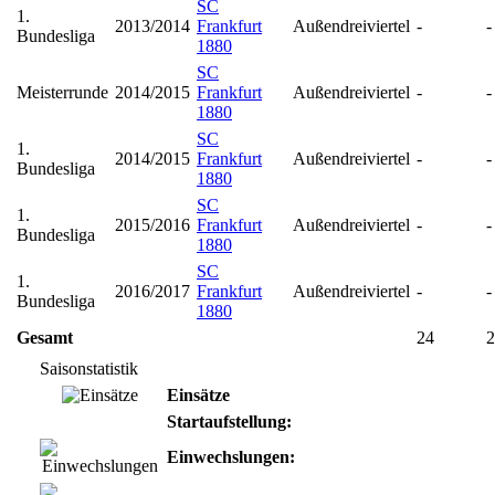
SC
1.
2013/2014
Frankfurt
Außendreiviertel
-
-
Bundesliga
1880
SC
Meisterrunde
2014/2015
Frankfurt
Außendreiviertel
-
-
1880
SC
1.
2014/2015
Frankfurt
Außendreiviertel
-
-
Bundesliga
1880
SC
1.
2015/2016
Frankfurt
Außendreiviertel
-
-
Bundesliga
1880
SC
1.
2016/2017
Frankfurt
Außendreiviertel
-
-
Bundesliga
1880
Gesamt
24
2
Saisonstatistik
Einsätze
Startaufstellung:
Einwechslungen: