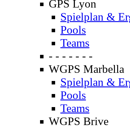
GPS Lyon
Spielplan & Er
Pools
Teams
- - - - - - -
WGPS Marbella
Spielplan & Er
Pools
Teams
WGPS Brive