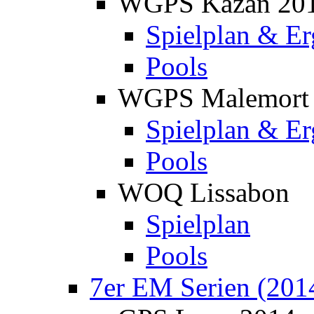
WGPS Kazan 20
Spielplan & Er
Pools
WGPS Malemort
Spielplan & Er
Pools
WOQ Lissabon
Spielplan
Pools
7er EM Serien (201