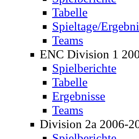
Tabelle
Spieltage/Ergebni
Teams
ENC Division 1 20
Spielberichte
Tabelle
Ergebnisse
Teams
Division 2a 2006-2
Spielberichte