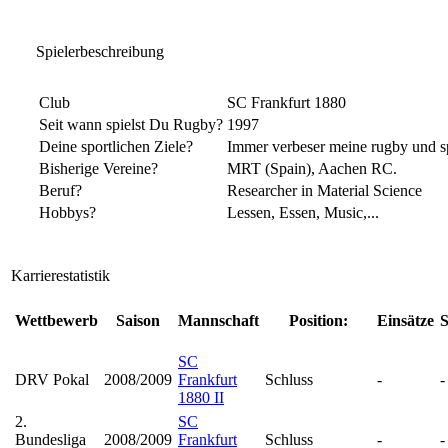
Spielerbeschreibung
Club
SC Frankfurt 1880
Seit wann spielst Du Rugby?
1997
Deine sportlichen Ziele?
Immer verbeser meine rugby und s
Bisherige Vereine?
MRT (Spain), Aachen RC.
Beruf?
Researcher in Material Science
Hobbys?
Lessen, Essen, Music,...
Karrierestatistik
Wettbewerb
Saison
Mannschaft
Position:
Einsätze
S
SC
DRV Pokal
2008/2009
Frankfurt
Schluss
-
-
1880 II
2.
SC
Bundesliga
2008/2009
Frankfurt
Schluss
-
-