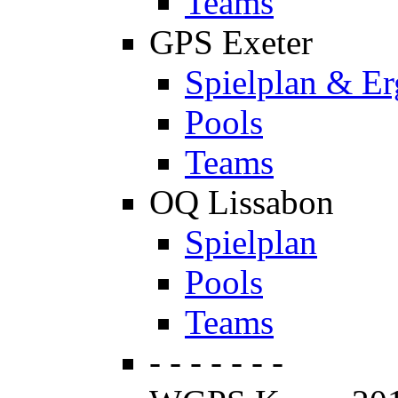
Teams
GPS Exeter
Spielplan & Er
Pools
Teams
OQ Lissabon
Spielplan
Pools
Teams
- - - - - - -