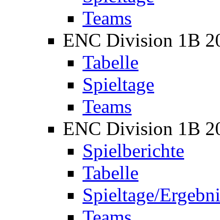
Teams
ENC Division 1B 2
Tabelle
Spieltage
Teams
ENC Division 1B 2
Spielberichte
Tabelle
Spieltage/Ergebni
Teams