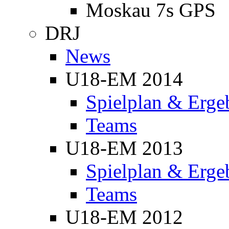
Moskau 7s GPS
DRJ
News
U18-EM 2014
Spielplan & Erge
Teams
U18-EM 2013
Spielplan & Erge
Teams
U18-EM 2012