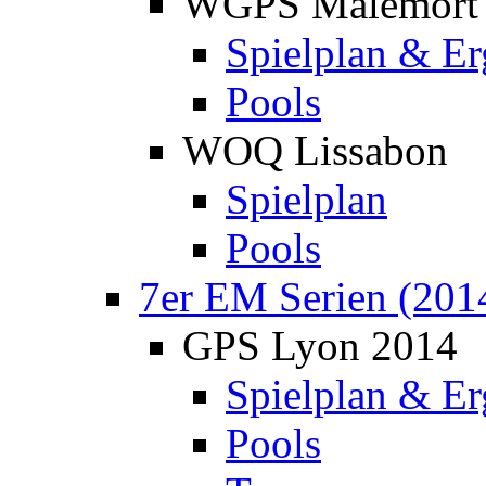
WGPS Malemort
Spielplan & Er
Pools
WOQ Lissabon
Spielplan
Pools
7er EM Serien (201
GPS Lyon 2014
Spielplan & Er
Pools