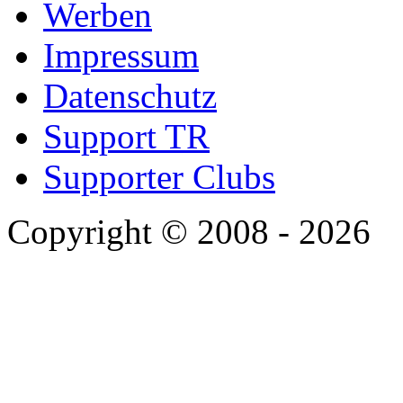
Werben
Impressum
Datenschutz
Support TR
Supporter Clubs
Copyright © 2008 - 2026