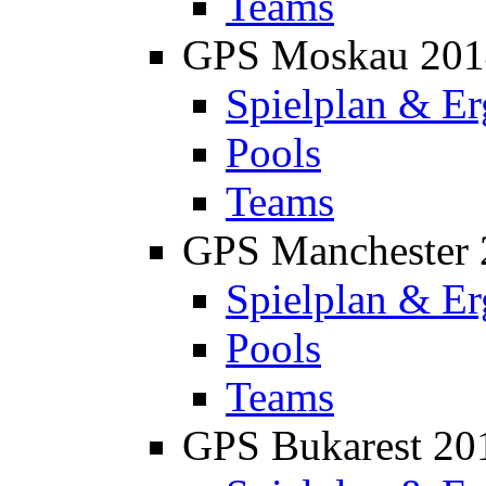
Teams
GPS Moskau 201
Spielplan & Er
Pools
Teams
GPS Manchester 
Spielplan & Er
Pools
Teams
GPS Bukarest 20