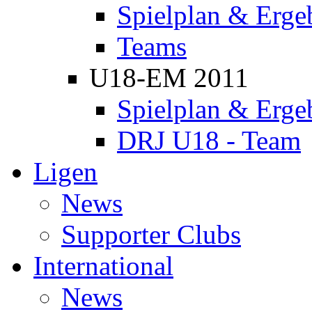
Spielplan & Erge
Teams
U18-EM 2011
Spielplan & Erge
DRJ U18 - Team
Ligen
News
Supporter Clubs
International
News