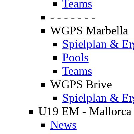
Teams
- - - - - - -
WGPS Marbella
Spielplan & Er
Pools
Teams
WGPS Brive
Spielplan & Er
U19 EM - Mallorca
News