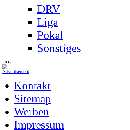
DRV
Liga
Pokal
Sonstiges
no data
Kontakt
Sitemap
Werben
Impressum