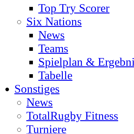
Top Try Scorer
Six Nations
News
Teams
Spielplan & Ergebni
Tabelle
Sonstiges
News
TotalRugby Fitness
Turniere