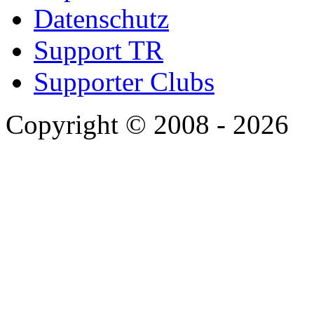
Datenschutz
Support TR
Supporter Clubs
Copyright © 2008 - 2026