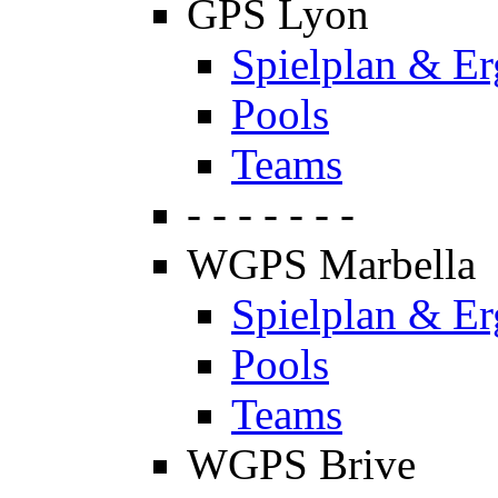
GPS Lyon
Spielplan & Er
Pools
Teams
- - - - - - -
WGPS Marbella
Spielplan & Er
Pools
Teams
WGPS Brive