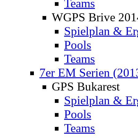
Teams
WGPS Brive 201
Spielplan & Er
Pools
Teams
7er EM Serien (201
GPS Bukarest
Spielplan & Er
Pools
Teams