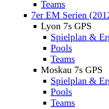
Teams
7er EM Serien (201
Lyon 7s GPS
Spielplan & Er
Pools
Teams
Moskau 7s GPS
Spielplan & Er
Pools
Teams