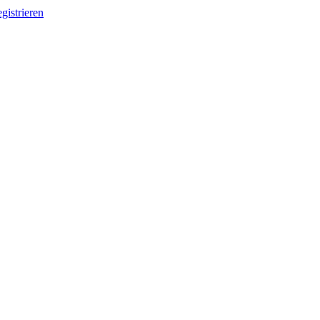
gistrieren