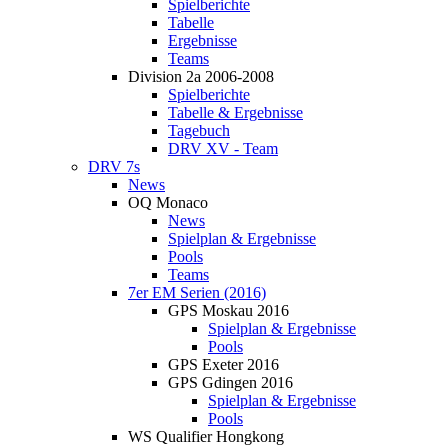
Spielberichte
Tabelle
Ergebnisse
Teams
Division 2a 2006-2008
Spielberichte
Tabelle & Ergebnisse
Tagebuch
DRV XV - Team
DRV 7s
News
OQ Monaco
News
Spielplan & Ergebnisse
Pools
Teams
7er EM Serien (2016)
GPS Moskau 2016
Spielplan & Ergebnisse
Pools
GPS Exeter 2016
GPS Gdingen 2016
Spielplan & Ergebnisse
Pools
WS Qualifier Hongkong