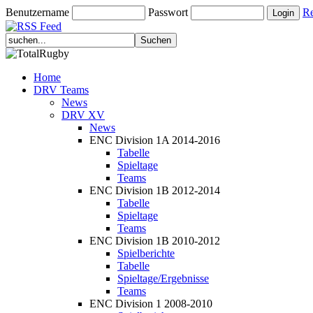
Benutzername
Passwort
Re
Home
DRV Teams
News
DRV XV
News
ENC Division 1A 2014-2016
Tabelle
Spieltage
Teams
ENC Division 1B 2012-2014
Tabelle
Spieltage
Teams
ENC Division 1B 2010-2012
Spielberichte
Tabelle
Spieltage/Ergebnisse
Teams
ENC Division 1 2008-2010