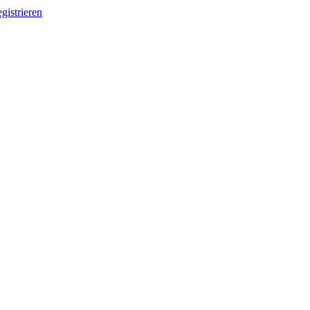
gistrieren