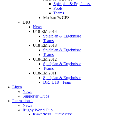
Spielplan & Ergebnisse
Pools
Teams
Moskau 7s GPS
DRJ
News
U18-EM 2014
Spielplan & Ergebnisse
Teams
U18-EM 2013
Spielplan & Ergebnisse
Teams
U18-EM 2012
Spielplan & Ergebnisse
Teams
U18-EM 2011
Spielplan & Ergebnisse
DRJ U18 - Team
Ligen
News
Supporter Clubs
International
News
Rugby World Cup
RWC 2015 - TICKETS