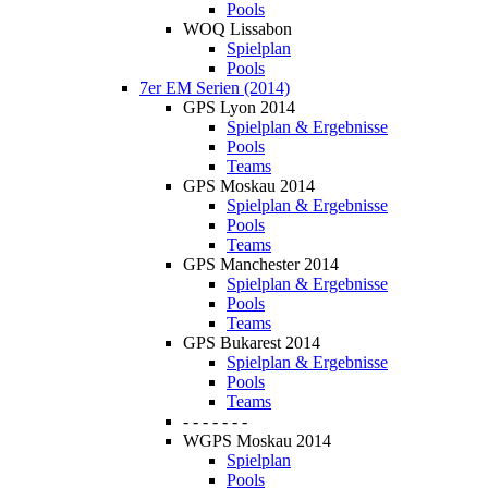
Pools
WOQ Lissabon
Spielplan
Pools
7er EM Serien (2014)
GPS Lyon 2014
Spielplan & Ergebnisse
Pools
Teams
GPS Moskau 2014
Spielplan & Ergebnisse
Pools
Teams
GPS Manchester 2014
Spielplan & Ergebnisse
Pools
Teams
GPS Bukarest 2014
Spielplan & Ergebnisse
Pools
Teams
- - - - - - -
WGPS Moskau 2014
Spielplan
Pools