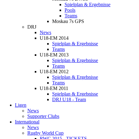
Spielplan & Ergebnisse
Pools
Teams
Moskau 7s GPS
DRJ
News
U18-EM 2014
Spielplan & Ergebnisse
Teams
U18-EM 2013
Spielplan & Ergebnisse
Teams
U18-EM 2012
Spielplan & Ergebnisse
Teams
U18-EM 2011
Spielplan & Ergebnisse
DRJ U18 - Team
Ligen
News
Supporter Clubs
International
News
Rugby World Cup
RWC 2015 - TICKETS