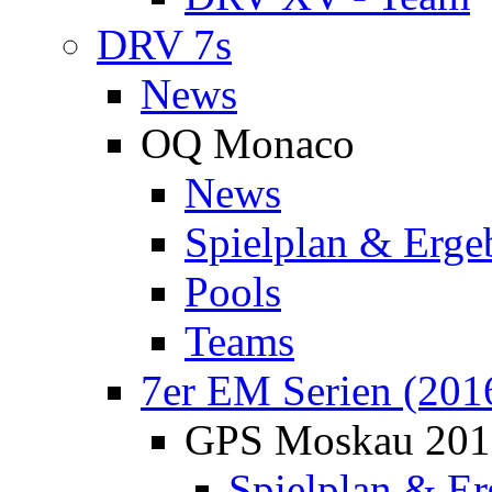
DRV 7s
News
OQ Monaco
News
Spielplan & Erge
Pools
Teams
7er EM Serien (201
GPS Moskau 201
Spielplan & Er