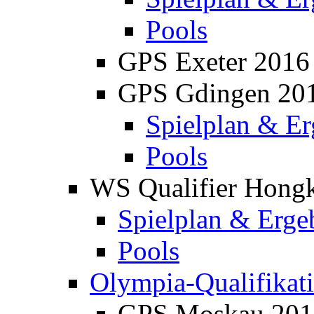
Pools
GPS Exeter 2016
GPS Gdingen 20
Spielplan & Er
Pools
WS Qualifier Hong
Spielplan & Erge
Pools
Olympia-Qualifikat
GPS Moskau 201