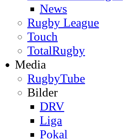
News
Rugby League
Touch
TotalRugby
Media
RugbyTube
Bilder
DRV
Liga
Pokal