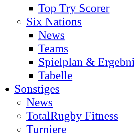
Top Try Scorer
Six Nations
News
Teams
Spielplan & Ergebni
Tabelle
Sonstiges
News
TotalRugby Fitness
Turniere