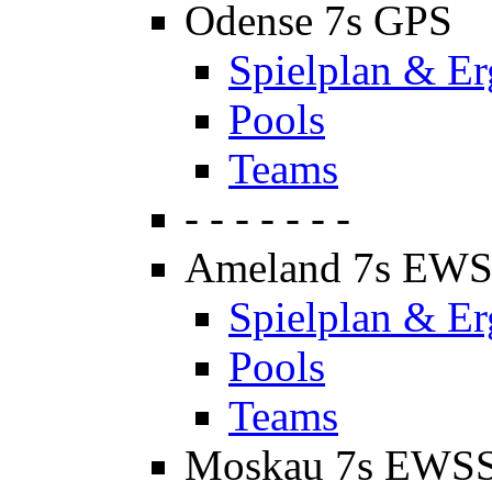
Odense 7s GPS
Spielplan & Er
Pools
Teams
- - - - - - -
Ameland 7s EW
Spielplan & Er
Pools
Teams
Moskau 7s EWS