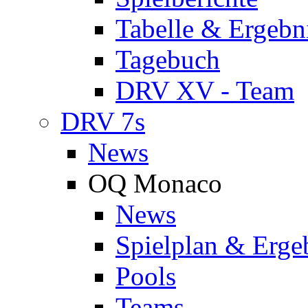
Tabelle & Ergebn
Tagebuch
DRV XV - Team
DRV 7s
News
OQ Monaco
News
Spielplan & Erge
Pools
Teams