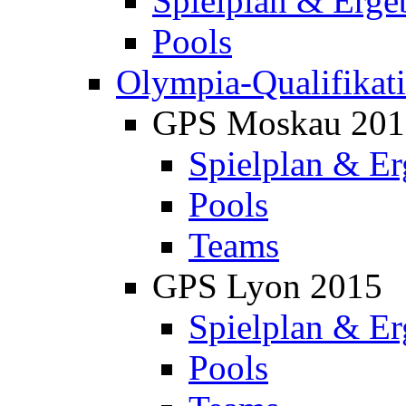
Spielplan & Erge
Pools
Olympia-Qualifikat
GPS Moskau 201
Spielplan & Er
Pools
Teams
GPS Lyon 2015
Spielplan & Er
Pools