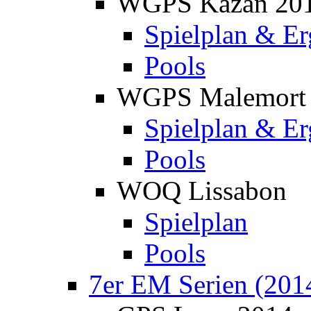
WGPS Kazan 20
Spielplan & Er
Pools
WGPS Malemort
Spielplan & Er
Pools
WOQ Lissabon
Spielplan
Pools
7er EM Serien (201