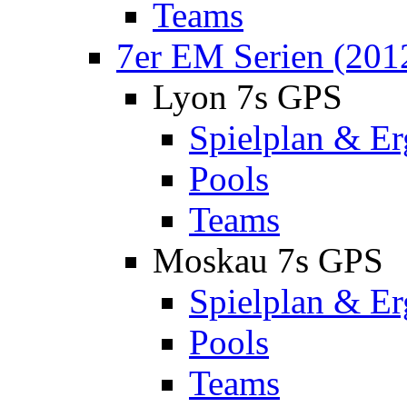
Teams
7er EM Serien (201
Lyon 7s GPS
Spielplan & Er
Pools
Teams
Moskau 7s GPS
Spielplan & Er
Pools
Teams