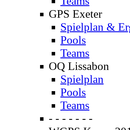
Teams
GPS Exeter
Spielplan & Er
Pools
Teams
OQ Lissabon
Spielplan
Pools
Teams
- - - - - - -