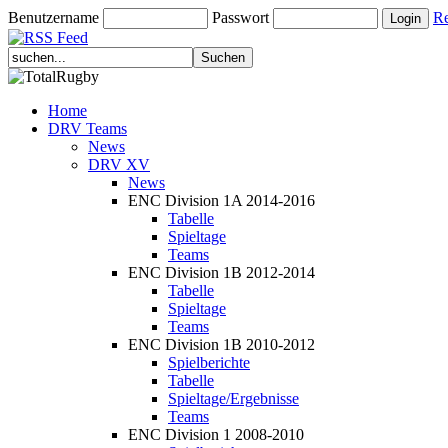
Benutzername
Passwort
Re
Home
DRV Teams
News
DRV XV
News
ENC Division 1A 2014-2016
Tabelle
Spieltage
Teams
ENC Division 1B 2012-2014
Tabelle
Spieltage
Teams
ENC Division 1B 2010-2012
Spielberichte
Tabelle
Spieltage/Ergebnisse
Teams
ENC Division 1 2008-2010