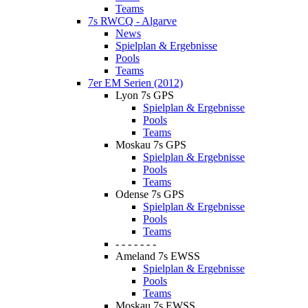
Teams
7s RWCQ - Algarve
News
Spielplan & Ergebnisse
Pools
Teams
7er EM Serien (2012)
Lyon 7s GPS
Spielplan & Ergebnisse
Pools
Teams
Moskau 7s GPS
Spielplan & Ergebnisse
Pools
Teams
Odense 7s GPS
Spielplan & Ergebnisse
Pools
Teams
- - - - - - -
Ameland 7s EWSS
Spielplan & Ergebnisse
Pools
Teams
Moskau 7s EWSS