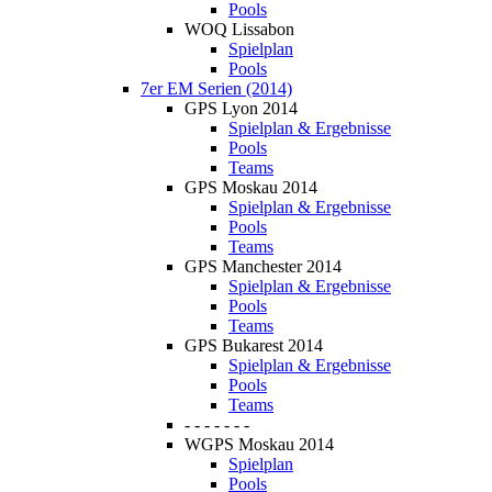
Pools
WOQ Lissabon
Spielplan
Pools
7er EM Serien (2014)
GPS Lyon 2014
Spielplan & Ergebnisse
Pools
Teams
GPS Moskau 2014
Spielplan & Ergebnisse
Pools
Teams
GPS Manchester 2014
Spielplan & Ergebnisse
Pools
Teams
GPS Bukarest 2014
Spielplan & Ergebnisse
Pools
Teams
- - - - - - -
WGPS Moskau 2014
Spielplan
Pools