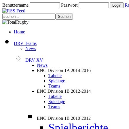
Benutzername
Passwort
Re
Home
DRV Teams
News
DRV XV
News
ENC Division 1A 2014-2016
Tabelle
Spieltage
Teams
ENC Division 1B 2012-2014
Tabelle
Spieltage
Teams
ENC Division 1B 2010-2012
Spielberichte