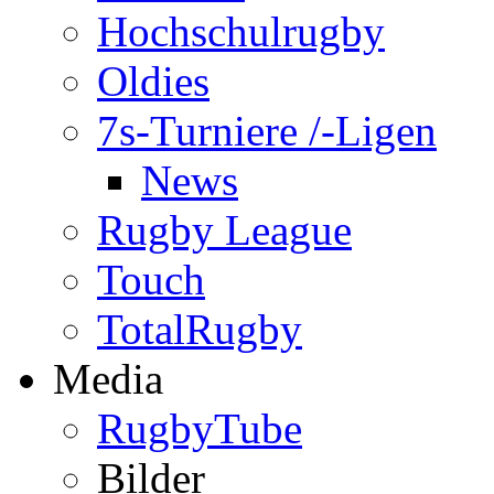
Hochschulrugby
Oldies
7s-Turniere /-Ligen
News
Rugby League
Touch
TotalRugby
Media
RugbyTube
Bilder