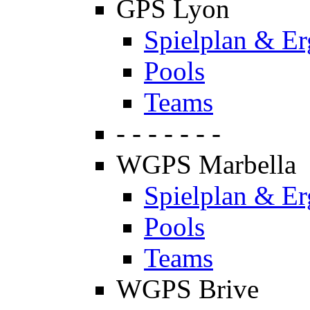
GPS Lyon
Spielplan & Er
Pools
Teams
- - - - - - -
WGPS Marbella
Spielplan & Er
Pools
Teams
WGPS Brive