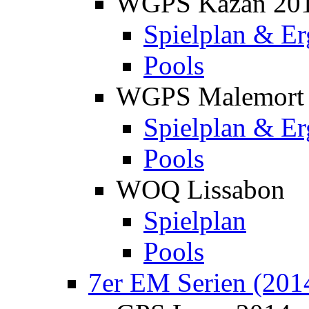
WGPS Kazan 20
Spielplan & Er
Pools
WGPS Malemort
Spielplan & Er
Pools
WOQ Lissabon
Spielplan
Pools
7er EM Serien (201