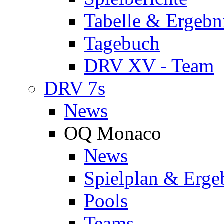
Tabelle & Ergebn
Tagebuch
DRV XV - Team
DRV 7s
News
OQ Monaco
News
Spielplan & Erge
Pools
Teams