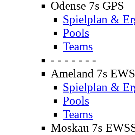
Odense 7s GPS
Spielplan & Er
Pools
Teams
- - - - - - -
Ameland 7s EW
Spielplan & Er
Pools
Teams
Moskau 7s EWS