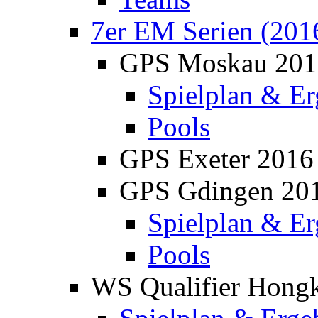
7er EM Serien (201
GPS Moskau 201
Spielplan & Er
Pools
GPS Exeter 2016
GPS Gdingen 20
Spielplan & Er
Pools
WS Qualifier Hong