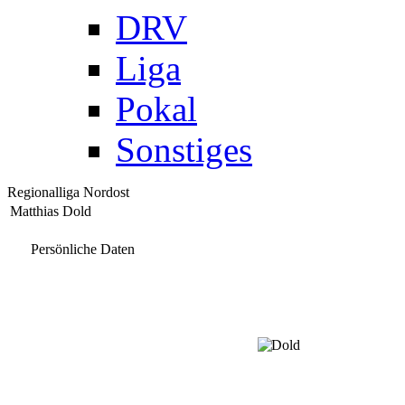
DRV
Liga
Pokal
Sonstiges
Regionalliga Nordost
Matthias Dold
Persönliche Daten