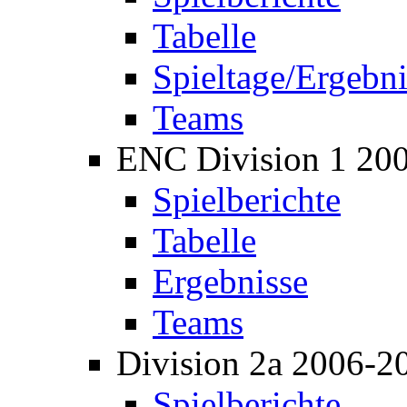
Tabelle
Spieltage/Ergebni
Teams
ENC Division 1 20
Spielberichte
Tabelle
Ergebnisse
Teams
Division 2a 2006-2
Spielberichte