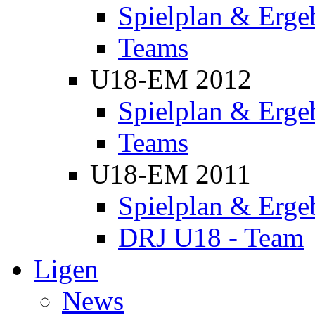
Spielplan & Erge
Teams
U18-EM 2012
Spielplan & Erge
Teams
U18-EM 2011
Spielplan & Erge
DRJ U18 - Team
Ligen
News