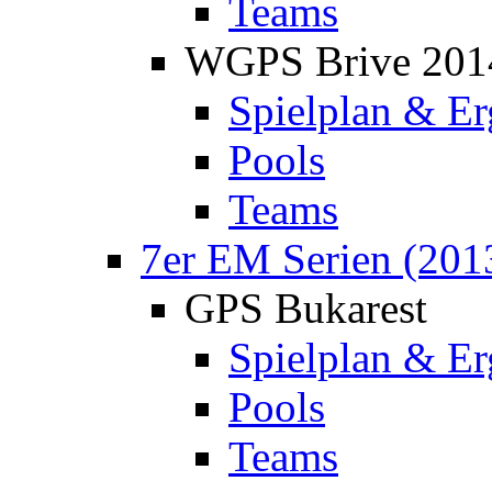
Teams
WGPS Brive 201
Spielplan & Er
Pools
Teams
7er EM Serien (201
GPS Bukarest
Spielplan & Er
Pools
Teams