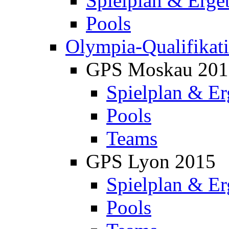
Spielplan & Erge
Pools
Olympia-Qualifikat
GPS Moskau 201
Spielplan & Er
Pools
Teams
GPS Lyon 2015
Spielplan & Er
Pools