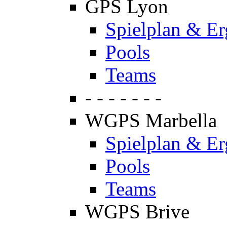
GPS Lyon
Spielplan & Er
Pools
Teams
- - - - - - -
WGPS Marbella
Spielplan & Er
Pools
Teams
WGPS Brive