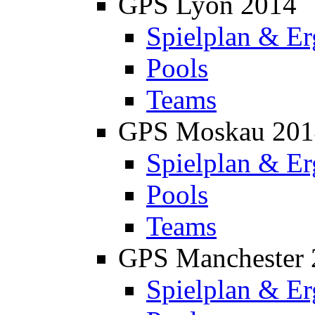
GPS Lyon 2014
Spielplan & Er
Pools
Teams
GPS Moskau 201
Spielplan & Er
Pools
Teams
GPS Manchester 
Spielplan & Er