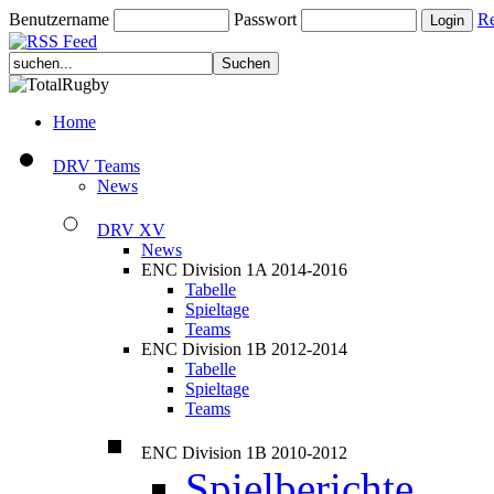
Benutzername
Passwort
Re
Home
DRV Teams
News
DRV XV
News
ENC Division 1A 2014-2016
Tabelle
Spieltage
Teams
ENC Division 1B 2012-2014
Tabelle
Spieltage
Teams
ENC Division 1B 2010-2012
Spielberichte