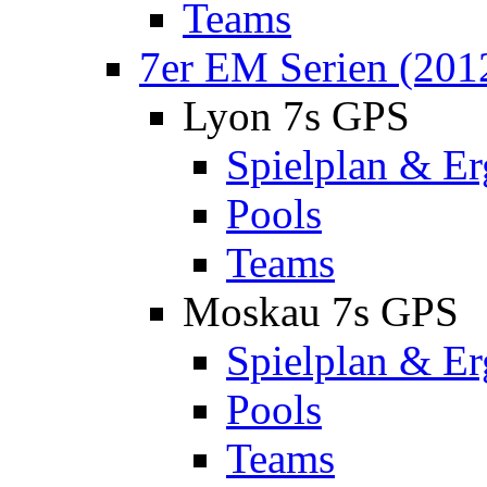
Teams
7er EM Serien (201
Lyon 7s GPS
Spielplan & Er
Pools
Teams
Moskau 7s GPS
Spielplan & Er
Pools
Teams