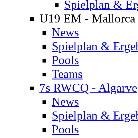
Spielplan & Er
U19 EM - Mallorca
News
Spielplan & Erge
Pools
Teams
7s RWCQ - Algarve
News
Spielplan & Erge
Pools