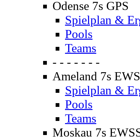
Odense 7s GPS
Spielplan & Er
Pools
Teams
- - - - - - -
Ameland 7s EW
Spielplan & Er
Pools
Teams
Moskau 7s EWS