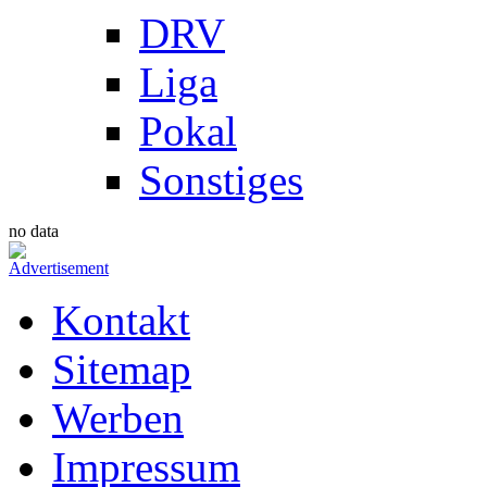
DRV
Liga
Pokal
Sonstiges
no data
Kontakt
Sitemap
Werben
Impressum