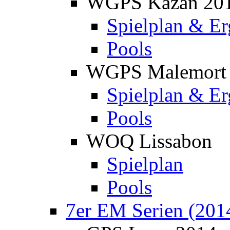
WGPS Kazan 20
Spielplan & Er
Pools
WGPS Malemort
Spielplan & Er
Pools
WOQ Lissabon
Spielplan
Pools
7er EM Serien (201