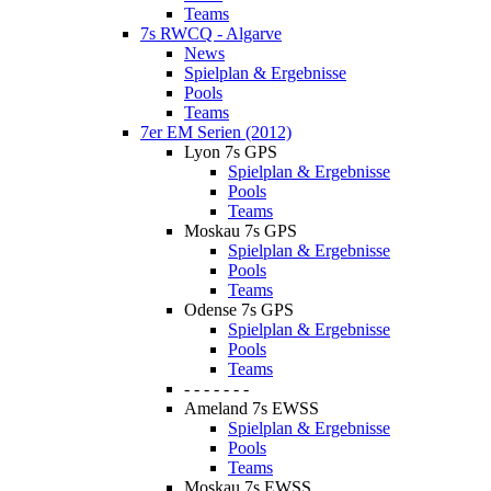
Teams
7s RWCQ - Algarve
News
Spielplan & Ergebnisse
Pools
Teams
7er EM Serien (2012)
Lyon 7s GPS
Spielplan & Ergebnisse
Pools
Teams
Moskau 7s GPS
Spielplan & Ergebnisse
Pools
Teams
Odense 7s GPS
Spielplan & Ergebnisse
Pools
Teams
- - - - - - -
Ameland 7s EWSS
Spielplan & Ergebnisse
Pools
Teams
Moskau 7s EWSS