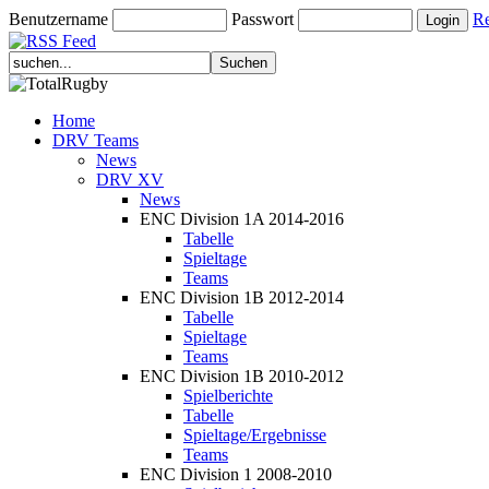
Benutzername
Passwort
Re
Home
DRV Teams
News
DRV XV
News
ENC Division 1A 2014-2016
Tabelle
Spieltage
Teams
ENC Division 1B 2012-2014
Tabelle
Spieltage
Teams
ENC Division 1B 2010-2012
Spielberichte
Tabelle
Spieltage/Ergebnisse
Teams
ENC Division 1 2008-2010