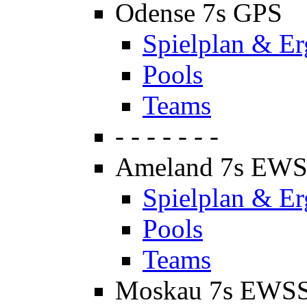
Odense 7s GPS
Spielplan & Er
Pools
Teams
- - - - - - -
Ameland 7s EW
Spielplan & Er
Pools
Teams
Moskau 7s EWS