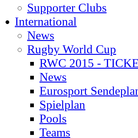
Supporter Clubs
International
News
Rugby World Cup
RWC 2015 - TICK
News
Eurosport Sendepla
Spielplan
Pools
Teams