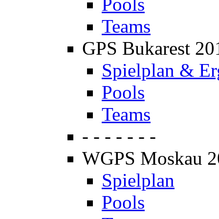
Pools
Teams
GPS Bukarest 20
Spielplan & Er
Pools
Teams
- - - - - - -
WGPS Moskau 2
Spielplan
Pools