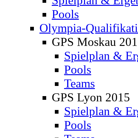
Spielplan & Erge
Pools
Olympia-Qualifikat
GPS Moskau 201
Spielplan & Er
Pools
Teams
GPS Lyon 2015
Spielplan & Er
Pools