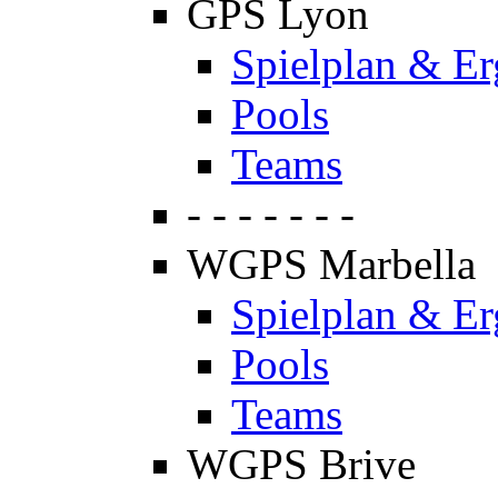
GPS Lyon
Spielplan & Er
Pools
Teams
- - - - - - -
WGPS Marbella
Spielplan & Er
Pools
Teams
WGPS Brive