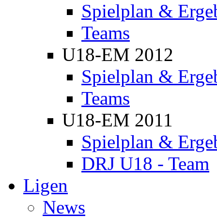
Spielplan & Erge
Teams
U18-EM 2012
Spielplan & Erge
Teams
U18-EM 2011
Spielplan & Erge
DRJ U18 - Team
Ligen
News