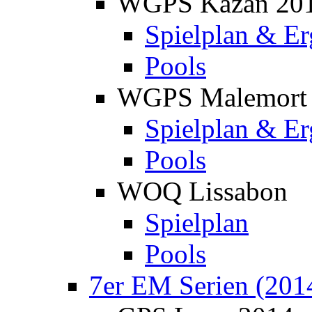
WGPS Kazan 20
Spielplan & Er
Pools
WGPS Malemort
Spielplan & Er
Pools
WOQ Lissabon
Spielplan
Pools
7er EM Serien (201