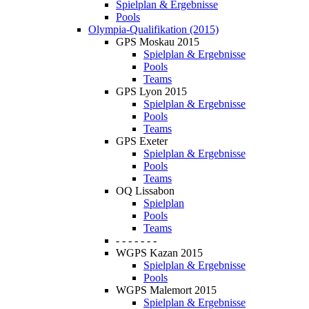
Spielplan & Ergebnisse
Pools
Olympia-Qualifikation (2015)
GPS Moskau 2015
Spielplan & Ergebnisse
Pools
Teams
GPS Lyon 2015
Spielplan & Ergebnisse
Pools
Teams
GPS Exeter
Spielplan & Ergebnisse
Pools
Teams
OQ Lissabon
Spielplan
Pools
Teams
- - - - - - -
WGPS Kazan 2015
Spielplan & Ergebnisse
Pools
WGPS Malemort 2015
Spielplan & Ergebnisse