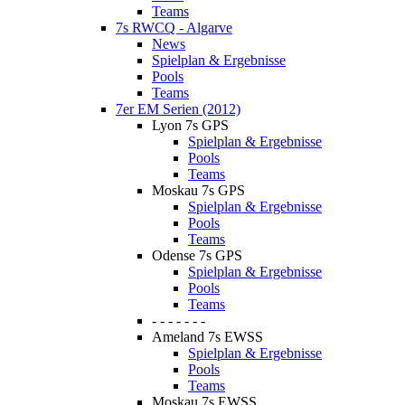
Teams
7s RWCQ - Algarve
News
Spielplan & Ergebnisse
Pools
Teams
7er EM Serien (2012)
Lyon 7s GPS
Spielplan & Ergebnisse
Pools
Teams
Moskau 7s GPS
Spielplan & Ergebnisse
Pools
Teams
Odense 7s GPS
Spielplan & Ergebnisse
Pools
Teams
- - - - - - -
Ameland 7s EWSS
Spielplan & Ergebnisse
Pools
Teams
Moskau 7s EWSS