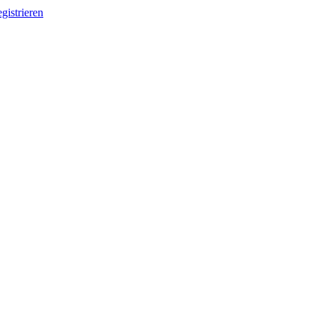
gistrieren