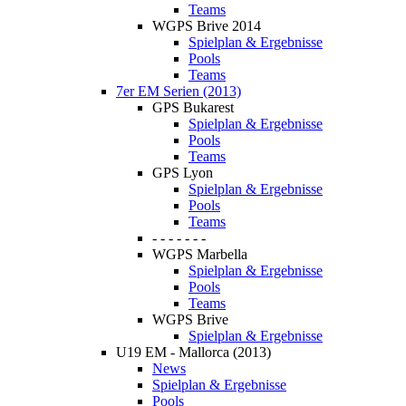
Teams
WGPS Brive 2014
Spielplan & Ergebnisse
Pools
Teams
7er EM Serien (2013)
GPS Bukarest
Spielplan & Ergebnisse
Pools
Teams
GPS Lyon
Spielplan & Ergebnisse
Pools
Teams
- - - - - - -
WGPS Marbella
Spielplan & Ergebnisse
Pools
Teams
WGPS Brive
Spielplan & Ergebnisse
U19 EM - Mallorca (2013)
News
Spielplan & Ergebnisse
Pools