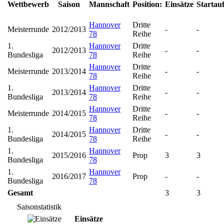
Wettbewerb
Saison
Mannschaft
Position:
Einsätze
Startauf
Hannover
Dritte
Meisterrunde
2012/2013
-
-
78
Reihe
1.
Hannover
Dritte
2012/2013
-
-
Bundesliga
78
Reihe
Hannover
Dritte
Meisterrunde
2013/2014
-
-
78
Reihe
1.
Hannover
Dritte
2013/2014
-
-
Bundesliga
78
Reihe
Hannover
Dritte
Meisterrunde
2014/2015
-
-
78
Reihe
1.
Hannover
Dritte
2014/2015
-
-
Bundesliga
78
Reihe
1.
Hannover
2015/2016
Prop
3
3
Bundesliga
78
1.
Hannover
2016/2017
Prop
-
-
Bundesliga
78
Gesamt
3
3
Saisonstatistik
Einsätze