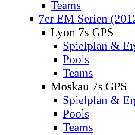
Teams
7er EM Serien (201
Lyon 7s GPS
Spielplan & Er
Pools
Teams
Moskau 7s GPS
Spielplan & Er
Pools
Teams