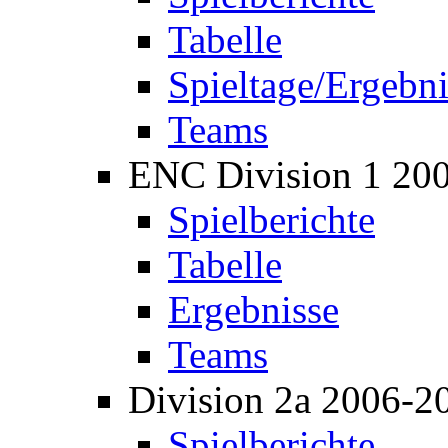
Tabelle
Spieltage/Ergebni
Teams
ENC Division 1 20
Spielberichte
Tabelle
Ergebnisse
Teams
Division 2a 2006-2
Spielberichte