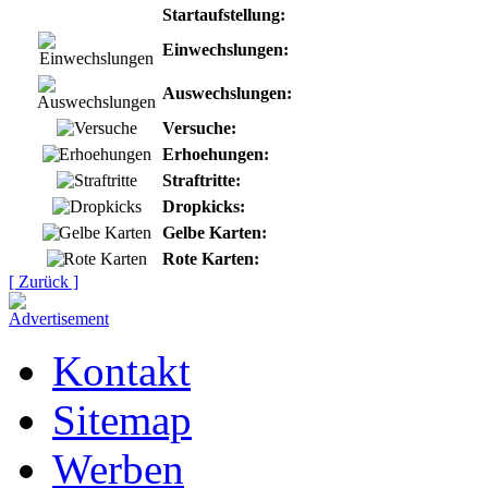
Startaufstellung:
Einwechslungen:
Auswechslungen:
Versuche:
Erhoehungen:
Straftritte:
Dropkicks:
Gelbe Karten:
Rote Karten:
[ Zurück ]
Kontakt
Sitemap
Werben