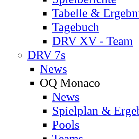
Tabelle & Ergebn
Tagebuch
DRV XV - Team
DRV 7s
News
OQ Monaco
News
Spielplan & Erge
Pools
Teams