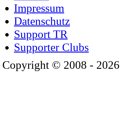
Impressum
Datenschutz
Support TR
Supporter Clubs
Copyright © 2008 - 2026