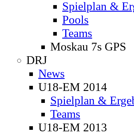
Spielplan & Er
Pools
Teams
Moskau 7s GPS
DRJ
News
U18-EM 2014
Spielplan & Erge
Teams
U18-EM 2013