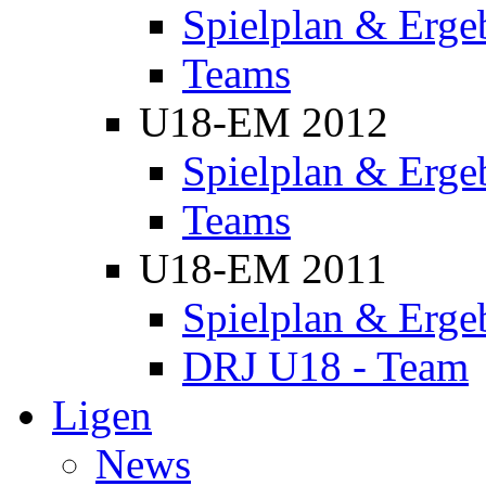
Spielplan & Erge
Teams
U18-EM 2012
Spielplan & Erge
Teams
U18-EM 2011
Spielplan & Erge
DRJ U18 - Team
Ligen
News