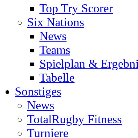
Top Try Scorer
Six Nations
News
Teams
Spielplan & Ergebni
Tabelle
Sonstiges
News
TotalRugby Fitness
Turniere