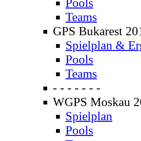
Pools
Teams
GPS Bukarest 20
Spielplan & Er
Pools
Teams
- - - - - - -
WGPS Moskau 2
Spielplan
Pools