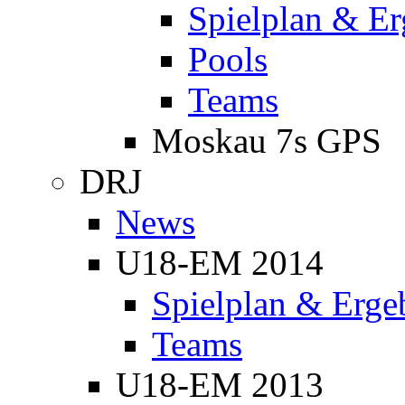
Spielplan & Er
Pools
Teams
Moskau 7s GPS
DRJ
News
U18-EM 2014
Spielplan & Erge
Teams
U18-EM 2013