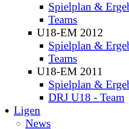
Spielplan & Erge
Teams
U18-EM 2012
Spielplan & Erge
Teams
U18-EM 2011
Spielplan & Erge
DRJ U18 - Team
Ligen
News