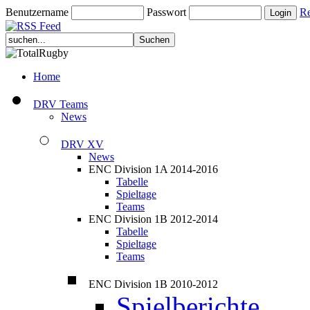
Benutzername
Passwort
Re
Home
DRV Teams
News
DRV XV
News
ENC Division 1A 2014-2016
Tabelle
Spieltage
Teams
ENC Division 1B 2012-2014
Tabelle
Spieltage
Teams
ENC Division 1B 2010-2012
Spielberichte