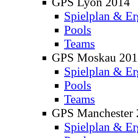
GPS Lyon 2014
Spielplan & Er
Pools
Teams
GPS Moskau 201
Spielplan & Er
Pools
Teams
GPS Manchester 
Spielplan & Er