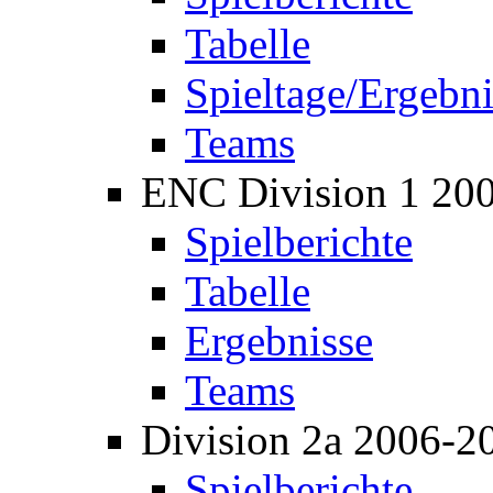
Tabelle
Spieltage/Ergebni
Teams
ENC Division 1 20
Spielberichte
Tabelle
Ergebnisse
Teams
Division 2a 2006-2
Spielberichte