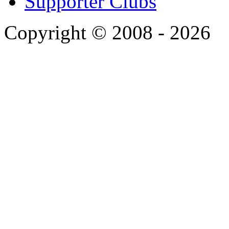
Supporter Clubs
Copyright © 2008 - 2026