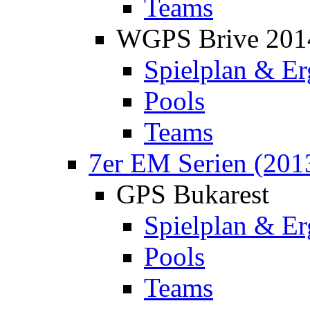
Teams
WGPS Brive 201
Spielplan & Er
Pools
Teams
7er EM Serien (201
GPS Bukarest
Spielplan & Er
Pools
Teams