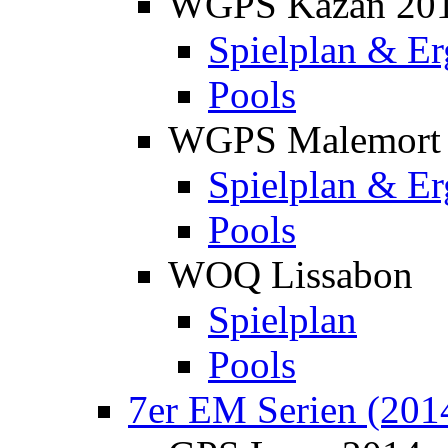
WGPS Kazan 20
Spielplan & Er
Pools
WGPS Malemort
Spielplan & Er
Pools
WOQ Lissabon
Spielplan
Pools
7er EM Serien (201