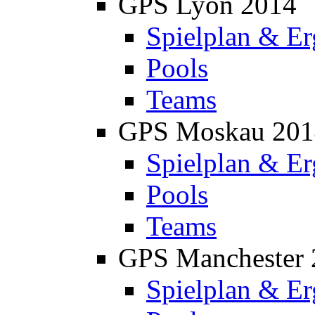
GPS Lyon 2014
Spielplan & Er
Pools
Teams
GPS Moskau 201
Spielplan & Er
Pools
Teams
GPS Manchester 
Spielplan & Er