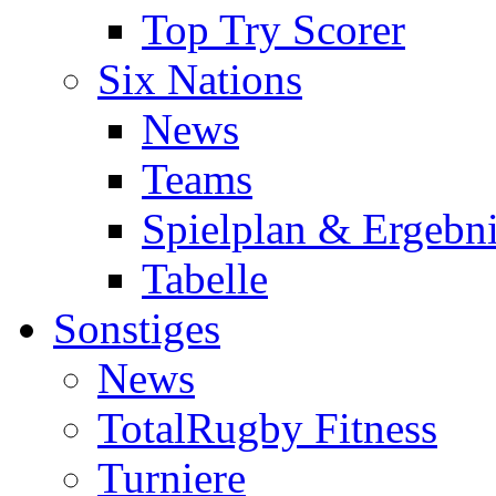
Top Try Scorer
Six Nations
News
Teams
Spielplan & Ergebni
Tabelle
Sonstiges
News
TotalRugby Fitness
Turniere