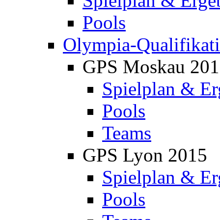
Spielplan & Erge
Pools
Olympia-Qualifikat
GPS Moskau 201
Spielplan & Er
Pools
Teams
GPS Lyon 2015
Spielplan & Er
Pools