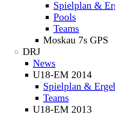
Spielplan & Er
Pools
Teams
Moskau 7s GPS
DRJ
News
U18-EM 2014
Spielplan & Erge
Teams
U18-EM 2013