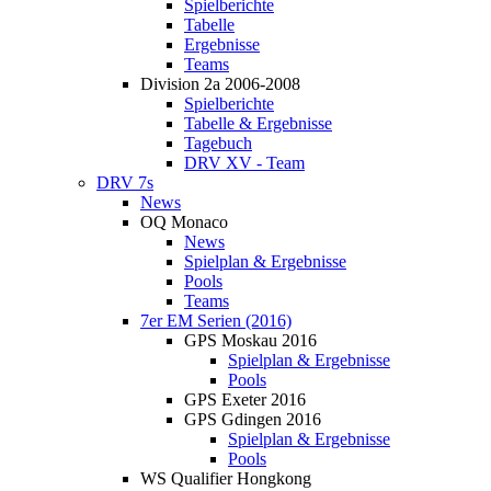
Spielberichte
Tabelle
Ergebnisse
Teams
Division 2a 2006-2008
Spielberichte
Tabelle & Ergebnisse
Tagebuch
DRV XV - Team
DRV 7s
News
OQ Monaco
News
Spielplan & Ergebnisse
Pools
Teams
7er EM Serien (2016)
GPS Moskau 2016
Spielplan & Ergebnisse
Pools
GPS Exeter 2016
GPS Gdingen 2016
Spielplan & Ergebnisse
Pools
WS Qualifier Hongkong