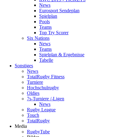
News
Eurosport Sendeplan
Spielplan
Pools
Teams
Top Try Scorer
Six Nations
News
Teams
Spielplan & Ergebnisse
Tabelle
Sonstiges
News
TotalRugby Fitness
Turniere
Hochschulrugby
Oldies
7s-Turniere /-Ligen
News
Rugby League
Touch
TotalRugby
Media
RugbyTube