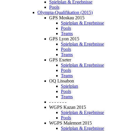
Spielplan & Ergebnisse
Pools
Olympia-Qualifikation (2015)
GPS Moskau 2015
Spielplan & Ergebnisse
Pools
Teams
GPS Lyon 2015
Spielplan & Ergebnisse
Pools
Teams
GPS Exeter
Spielplan & Ergebnisse
Pools
Teams
OQ Lissabon
Spielplan
Pools
Teams
- - - - - - -
WGPS Kazan 2015
Spielplan & Ergebnisse
Pools
WGPS Malemort 2015
Spielplan & Ergebnisse