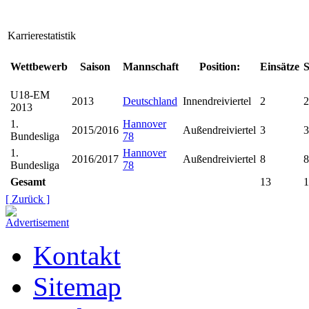
Karrierestatistik
Wettbewerb
Saison
Mannschaft
Position:
Einsätze
S
U18-EM
2013
Deutschland
Innendreiviertel
2
2
2013
1.
Hannover
2015/2016
Außendreiviertel
3
3
Bundesliga
78
1.
Hannover
2016/2017
Außendreiviertel
8
8
Bundesliga
78
Gesamt
13
1
[ Zurück ]
Kontakt
Sitemap