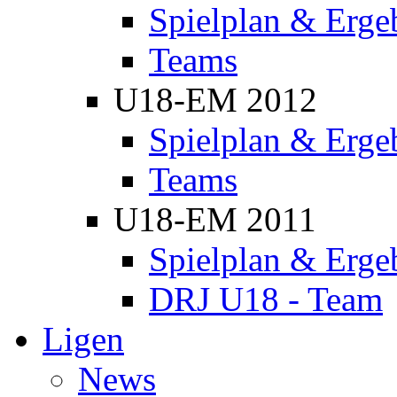
Spielplan & Erge
Teams
U18-EM 2012
Spielplan & Erge
Teams
U18-EM 2011
Spielplan & Erge
DRJ U18 - Team
Ligen
News