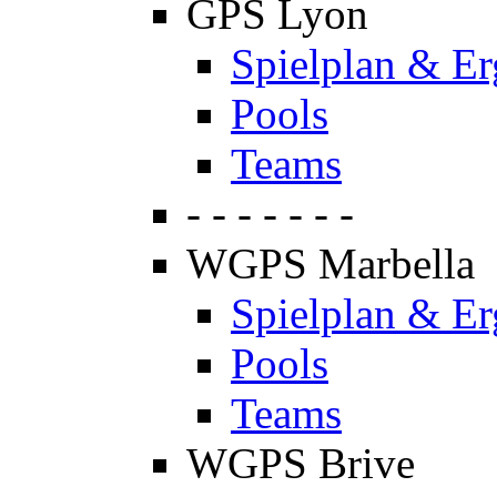
GPS Lyon
Spielplan & Er
Pools
Teams
- - - - - - -
WGPS Marbella
Spielplan & Er
Pools
Teams
WGPS Brive