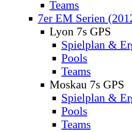
Teams
7er EM Serien (201
Lyon 7s GPS
Spielplan & Er
Pools
Teams
Moskau 7s GPS
Spielplan & Er
Pools
Teams