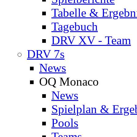
Tabelle & Ergebn
Tagebuch
DRV XV - Team
DRV 7s
News
OQ Monaco
News
Spielplan & Erge
Pools
Teams