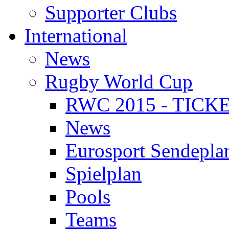
Supporter Clubs
International
News
Rugby World Cup
RWC 2015 - TICK
News
Eurosport Sendepla
Spielplan
Pools
Teams