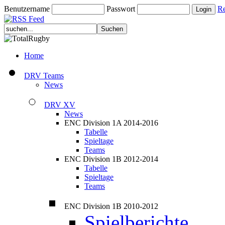
Benutzername
Passwort
Re
Home
DRV Teams
News
DRV XV
News
ENC Division 1A 2014-2016
Tabelle
Spieltage
Teams
ENC Division 1B 2012-2014
Tabelle
Spieltage
Teams
ENC Division 1B 2010-2012
Spielberichte