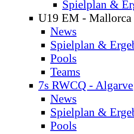
Spielplan & Er
U19 EM - Mallorca
News
Spielplan & Erge
Pools
Teams
7s RWCQ - Algarve
News
Spielplan & Erge
Pools