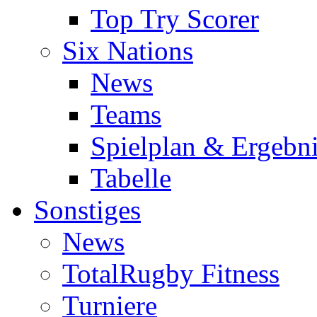
Top Try Scorer
Six Nations
News
Teams
Spielplan & Ergebni
Tabelle
Sonstiges
News
TotalRugby Fitness
Turniere