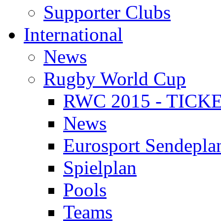
Supporter Clubs
International
News
Rugby World Cup
RWC 2015 - TICK
News
Eurosport Sendepla
Spielplan
Pools
Teams