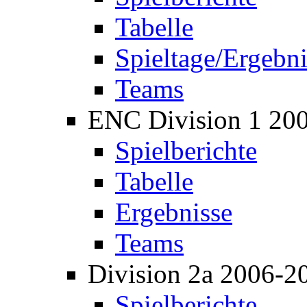
Tabelle
Spieltage/Ergebni
Teams
ENC Division 1 20
Spielberichte
Tabelle
Ergebnisse
Teams
Division 2a 2006-2
Spielberichte