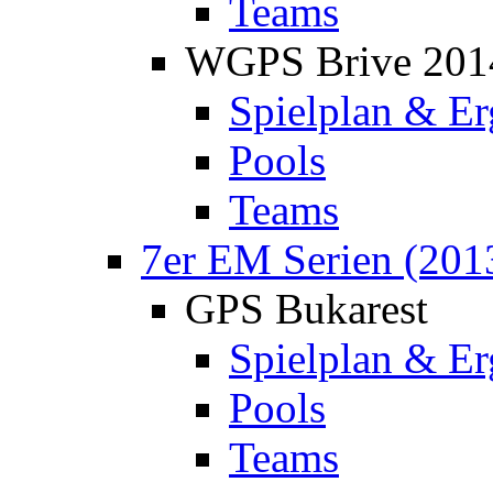
Teams
WGPS Brive 201
Spielplan & Er
Pools
Teams
7er EM Serien (201
GPS Bukarest
Spielplan & Er
Pools
Teams