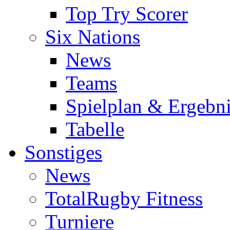
Top Try Scorer
Six Nations
News
Teams
Spielplan & Ergebni
Tabelle
Sonstiges
News
TotalRugby Fitness
Turniere