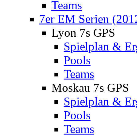
Teams
7er EM Serien (201
Lyon 7s GPS
Spielplan & Er
Pools
Teams
Moskau 7s GPS
Spielplan & Er
Pools
Teams