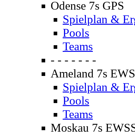
Odense 7s GPS
Spielplan & Er
Pools
Teams
- - - - - - -
Ameland 7s EW
Spielplan & Er
Pools
Teams
Moskau 7s EWS