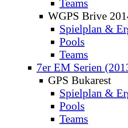
Teams
WGPS Brive 201
Spielplan & Er
Pools
Teams
7er EM Serien (201
GPS Bukarest
Spielplan & Er
Pools
Teams