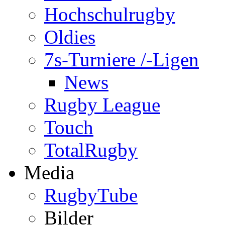
Hochschulrugby
Oldies
7s-Turniere /-Ligen
News
Rugby League
Touch
TotalRugby
Media
RugbyTube
Bilder