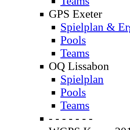
Teams
GPS Exeter
Spielplan & Er
Pools
Teams
OQ Lissabon
Spielplan
Pools
Teams
- - - - - - -