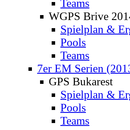
Teams
WGPS Brive 201
Spielplan & Er
Pools
Teams
7er EM Serien (201
GPS Bukarest
Spielplan & Er
Pools
Teams