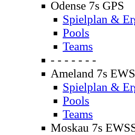
Odense 7s GPS
Spielplan & Er
Pools
Teams
- - - - - - -
Ameland 7s EW
Spielplan & Er
Pools
Teams
Moskau 7s EWS