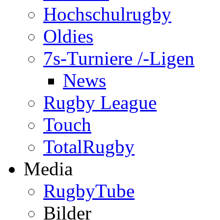
Hochschulrugby
Oldies
7s-Turniere /-Ligen
News
Rugby League
Touch
TotalRugby
Media
RugbyTube
Bilder