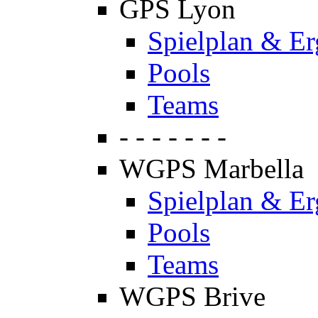
GPS Lyon
Spielplan & Er
Pools
Teams
- - - - - - -
WGPS Marbella
Spielplan & Er
Pools
Teams
WGPS Brive