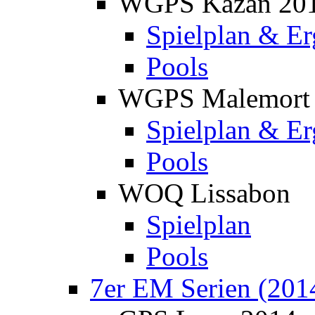
WGPS Kazan 20
Spielplan & Er
Pools
WGPS Malemort
Spielplan & Er
Pools
WOQ Lissabon
Spielplan
Pools
7er EM Serien (201