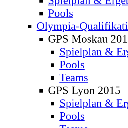
Spielplan & Erge
Pools
Olympia-Qualifikat
GPS Moskau 201
Spielplan & Er
Pools
Teams
GPS Lyon 2015
Spielplan & Er
Pools