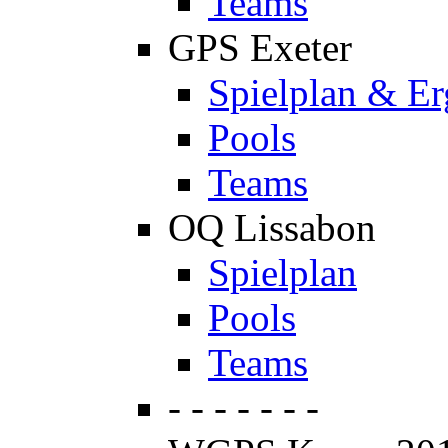
Teams
GPS Exeter
Spielplan & Er
Pools
Teams
OQ Lissabon
Spielplan
Pools
Teams
- - - - - - -