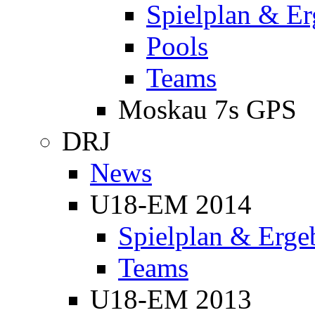
Spielplan & Er
Pools
Teams
Moskau 7s GPS
DRJ
News
U18-EM 2014
Spielplan & Erge
Teams
U18-EM 2013