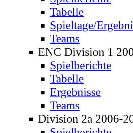
Tabelle
Spieltage/Ergebni
Teams
ENC Division 1 20
Spielberichte
Tabelle
Ergebnisse
Teams
Division 2a 2006-2
Spielberichte