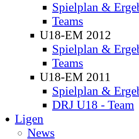
Spielplan & Erge
Teams
U18-EM 2012
Spielplan & Erge
Teams
U18-EM 2011
Spielplan & Erge
DRJ U18 - Team
Ligen
News