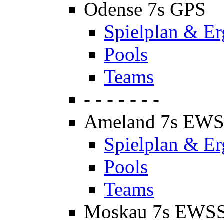
Odense 7s GPS
Spielplan & Er
Pools
Teams
- - - - - - -
Ameland 7s EW
Spielplan & Er
Pools
Teams
Moskau 7s EWS