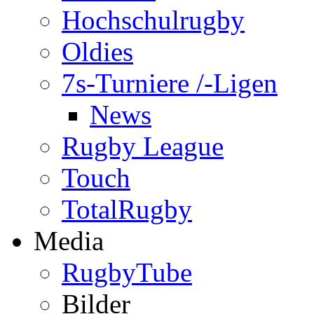
Hochschulrugby
Oldies
7s-Turniere /-Ligen
News
Rugby League
Touch
TotalRugby
Media
RugbyTube
Bilder