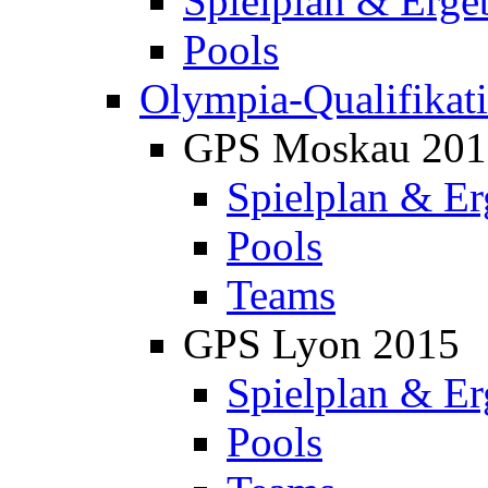
Spielplan & Erge
Pools
Olympia-Qualifikat
GPS Moskau 201
Spielplan & Er
Pools
Teams
GPS Lyon 2015
Spielplan & Er
Pools