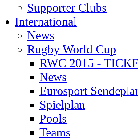
Supporter Clubs
International
News
Rugby World Cup
RWC 2015 - TICK
News
Eurosport Sendepla
Spielplan
Pools
Teams