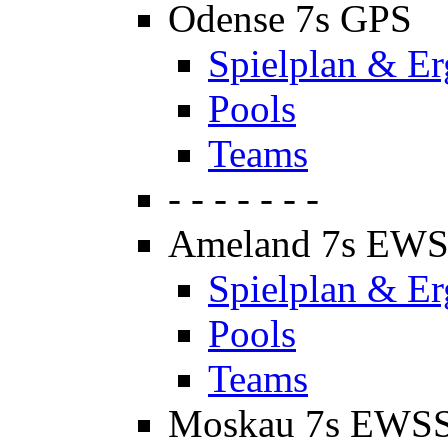
Odense 7s GPS
Spielplan & Er
Pools
Teams
- - - - - - -
Ameland 7s EW
Spielplan & Er
Pools
Teams
Moskau 7s EWS