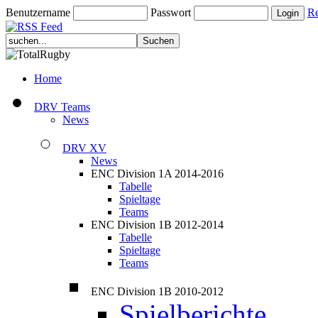
Benutzername
Passwort
Re
Home
DRV Teams
News
DRV XV
News
ENC Division 1A 2014-2016
Tabelle
Spieltage
Teams
ENC Division 1B 2012-2014
Tabelle
Spieltage
Teams
ENC Division 1B 2010-2012
Spielberichte