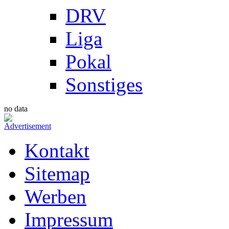
DRV
Liga
Pokal
Sonstiges
no data
Kontakt
Sitemap
Werben
Impressum