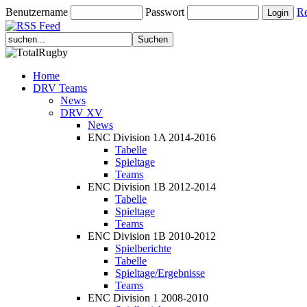
Benutzername
Passwort
Re
Home
DRV Teams
News
DRV XV
News
ENC Division 1A 2014-2016
Tabelle
Spieltage
Teams
ENC Division 1B 2012-2014
Tabelle
Spieltage
Teams
ENC Division 1B 2010-2012
Spielberichte
Tabelle
Spieltage/Ergebnisse
Teams
ENC Division 1 2008-2010