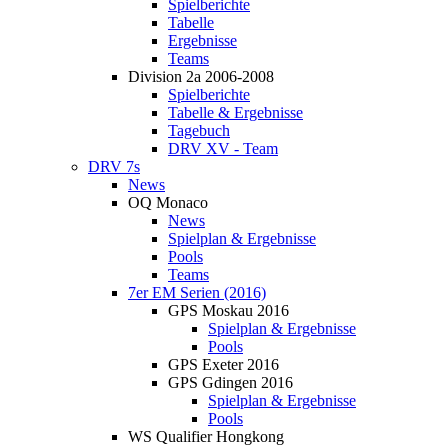
Spielberichte
Tabelle
Ergebnisse
Teams
Division 2a 2006-2008
Spielberichte
Tabelle & Ergebnisse
Tagebuch
DRV XV - Team
DRV 7s
News
OQ Monaco
News
Spielplan & Ergebnisse
Pools
Teams
7er EM Serien (2016)
GPS Moskau 2016
Spielplan & Ergebnisse
Pools
GPS Exeter 2016
GPS Gdingen 2016
Spielplan & Ergebnisse
Pools
WS Qualifier Hongkong