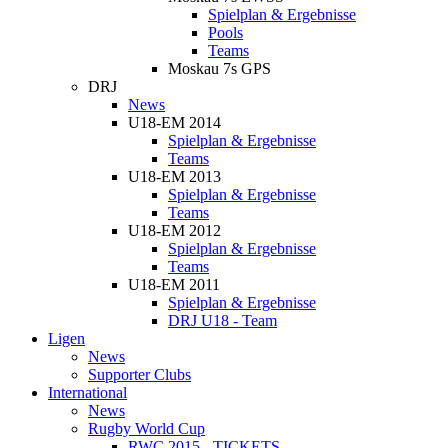
Spielplan & Ergebnisse
Pools
Teams
Moskau 7s GPS
DRJ
News
U18-EM 2014
Spielplan & Ergebnisse
Teams
U18-EM 2013
Spielplan & Ergebnisse
Teams
U18-EM 2012
Spielplan & Ergebnisse
Teams
U18-EM 2011
Spielplan & Ergebnisse
DRJ U18 - Team
Ligen
News
Supporter Clubs
International
News
Rugby World Cup
RWC 2015 - TICKETS