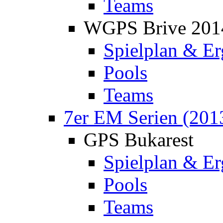
Teams
WGPS Brive 201
Spielplan & Er
Pools
Teams
7er EM Serien (201
GPS Bukarest
Spielplan & Er
Pools
Teams