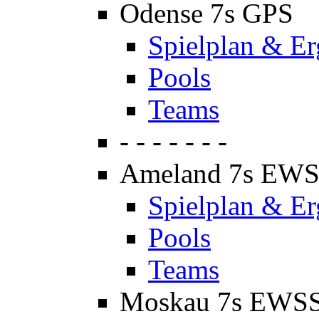
Odense 7s GPS
Spielplan & Er
Pools
Teams
- - - - - - -
Ameland 7s EW
Spielplan & Er
Pools
Teams
Moskau 7s EWS