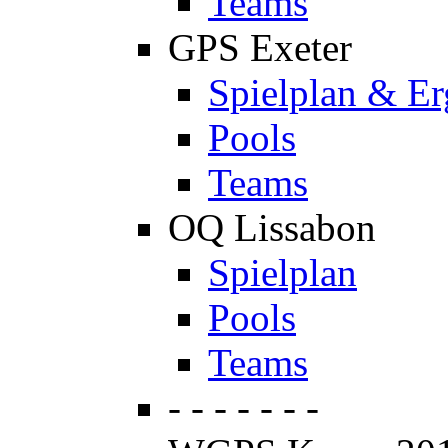
Teams
GPS Exeter
Spielplan & Er
Pools
Teams
OQ Lissabon
Spielplan
Pools
Teams
- - - - - - -