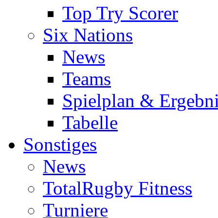
Top Try Scorer
Six Nations
News
Teams
Spielplan & Ergebni
Tabelle
Sonstiges
News
TotalRugby Fitness
Turniere