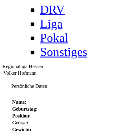
DRV
Liga
Pokal
Sonstiges
Regionalliga Hessen
Volker Hofmann
Persönliche Daten
Name:
Geburtstag:
Position:
Grösse:
Gewicht: