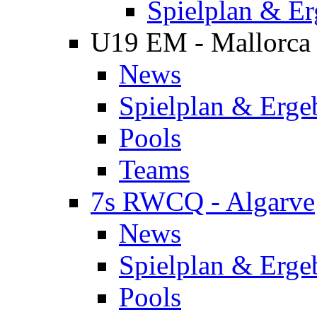
Spielplan & Er
U19 EM - Mallorca
News
Spielplan & Erge
Pools
Teams
7s RWCQ - Algarve
News
Spielplan & Erge
Pools