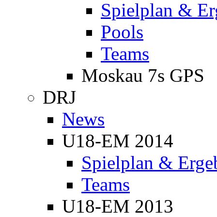
Spielplan & Er
Pools
Teams
Moskau 7s GPS
DRJ
News
U18-EM 2014
Spielplan & Erge
Teams
U18-EM 2013