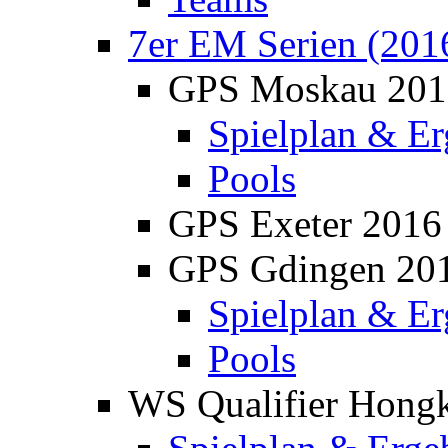
7er EM Serien (201
GPS Moskau 201
Spielplan & Er
Pools
GPS Exeter 2016
GPS Gdingen 20
Spielplan & Er
Pools
WS Qualifier Hong