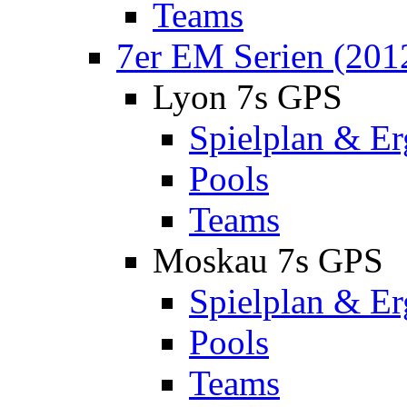
Teams
7er EM Serien (201
Lyon 7s GPS
Spielplan & Er
Pools
Teams
Moskau 7s GPS
Spielplan & Er
Pools
Teams