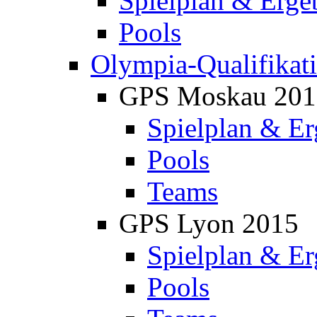
Spielplan & Erge
Pools
Olympia-Qualifikat
GPS Moskau 201
Spielplan & Er
Pools
Teams
GPS Lyon 2015
Spielplan & Er
Pools