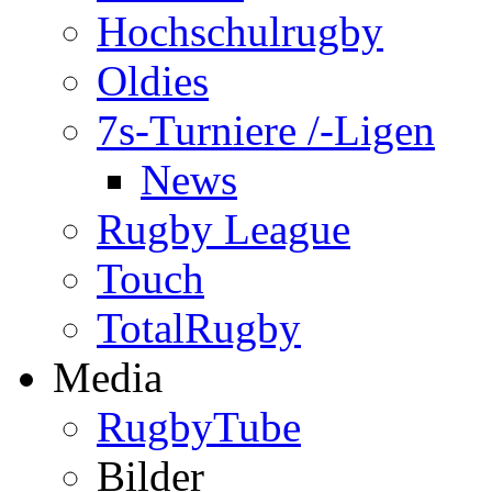
Hochschulrugby
Oldies
7s-Turniere /-Ligen
News
Rugby League
Touch
TotalRugby
Media
RugbyTube
Bilder