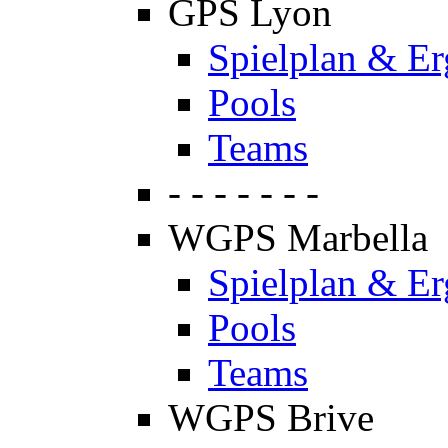
GPS Lyon
Spielplan & Er
Pools
Teams
- - - - - - -
WGPS Marbella
Spielplan & Er
Pools
Teams
WGPS Brive