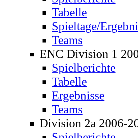
Tabelle
Spieltage/Ergebni
Teams
ENC Division 1 20
Spielberichte
Tabelle
Ergebnisse
Teams
Division 2a 2006-2
Spielberichte