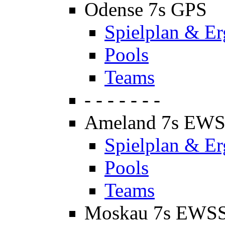
Odense 7s GPS
Spielplan & Er
Pools
Teams
- - - - - - -
Ameland 7s EW
Spielplan & Er
Pools
Teams
Moskau 7s EWS