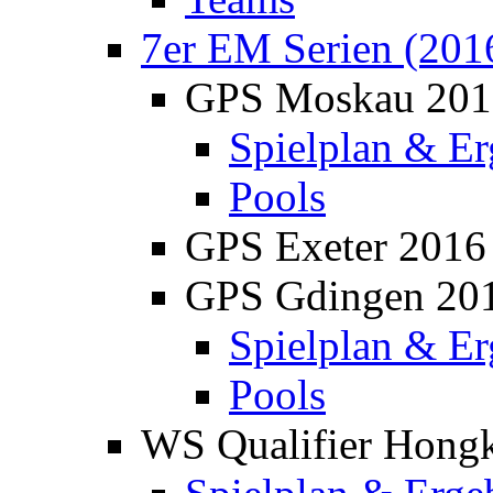
7er EM Serien (201
GPS Moskau 201
Spielplan & Er
Pools
GPS Exeter 2016
GPS Gdingen 20
Spielplan & Er
Pools
WS Qualifier Hong