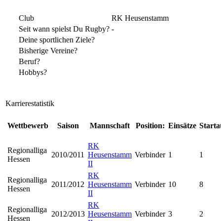
Club
RK Heusenstamm
Seit wann spielst Du Rugby?
-
Deine sportlichen Ziele?
Bisherige Vereine?
Beruf?
Hobbys?
Karrierestatistik
Wettbewerb
Saison
Mannschaft
Position:
Einsätze
Starta
RK
Regionalliga
2010/2011
Heusenstamm
Verbinder
1
1
Hessen
II
RK
Regionalliga
2011/2012
Heusenstamm
Verbinder
10
8
Hessen
II
RK
Regionalliga
2012/2013
Heusenstamm
Verbinder
3
2
Hessen