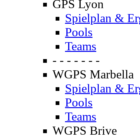
GPS Lyon
Spielplan & Er
Pools
Teams
- - - - - - -
WGPS Marbella
Spielplan & Er
Pools
Teams
WGPS Brive