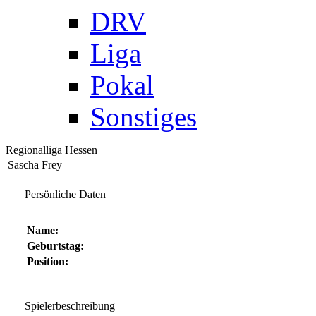
DRV
Liga
Pokal
Sonstiges
Regionalliga Hessen
Sascha Frey
Persönliche Daten
Name:
Geburtstag:
Position:
Spielerbeschreibung