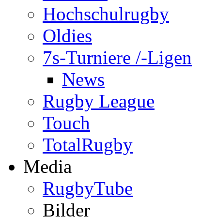
Hochschulrugby
Oldies
7s-Turniere /-Ligen
News
Rugby League
Touch
TotalRugby
Media
RugbyTube
Bilder