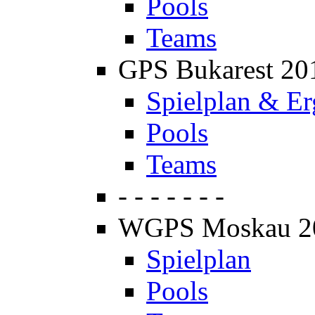
Pools
Teams
GPS Bukarest 20
Spielplan & Er
Pools
Teams
- - - - - - -
WGPS Moskau 2
Spielplan
Pools