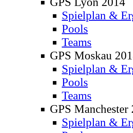
GPS Lyon 2014
Spielplan & Er
Pools
Teams
GPS Moskau 201
Spielplan & Er
Pools
Teams
GPS Manchester 
Spielplan & Er