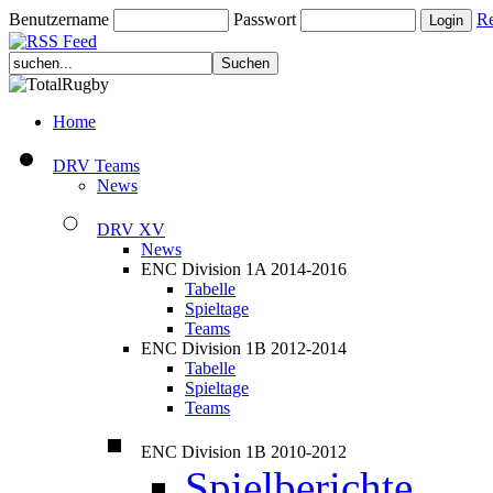
Benutzername
Passwort
Re
Home
DRV Teams
News
DRV XV
News
ENC Division 1A 2014-2016
Tabelle
Spieltage
Teams
ENC Division 1B 2012-2014
Tabelle
Spieltage
Teams
ENC Division 1B 2010-2012
Spielberichte