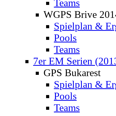
Teams
WGPS Brive 201
Spielplan & Er
Pools
Teams
7er EM Serien (201
GPS Bukarest
Spielplan & Er
Pools
Teams