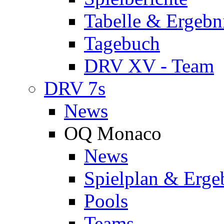
Tabelle & Ergebn
Tagebuch
DRV XV - Team
DRV 7s
News
OQ Monaco
News
Spielplan & Erge
Pools
Teams