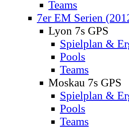
Teams
7er EM Serien (201
Lyon 7s GPS
Spielplan & Er
Pools
Teams
Moskau 7s GPS
Spielplan & Er
Pools
Teams