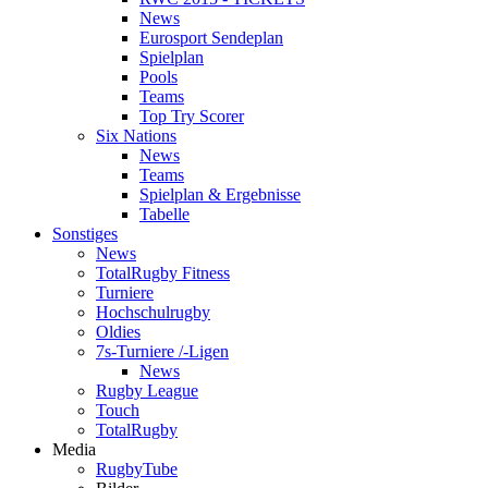
News
Eurosport Sendeplan
Spielplan
Pools
Teams
Top Try Scorer
Six Nations
News
Teams
Spielplan & Ergebnisse
Tabelle
Sonstiges
News
TotalRugby Fitness
Turniere
Hochschulrugby
Oldies
7s-Turniere /-Ligen
News
Rugby League
Touch
TotalRugby
Media
RugbyTube