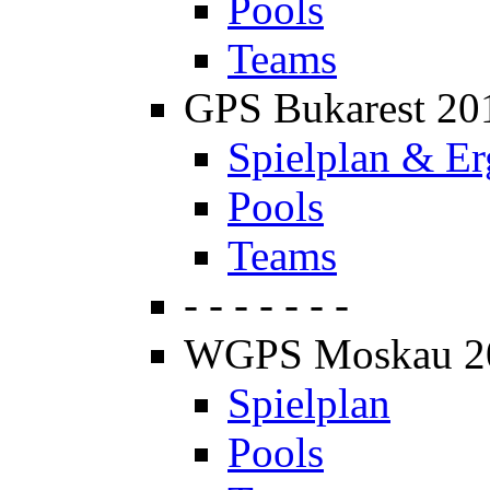
Pools
Teams
GPS Bukarest 20
Spielplan & Er
Pools
Teams
- - - - - - -
WGPS Moskau 2
Spielplan
Pools