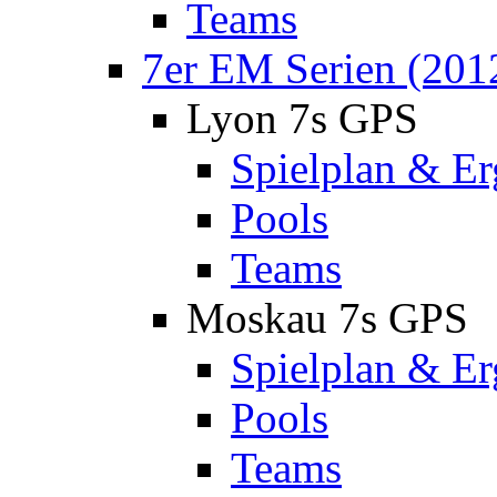
Teams
7er EM Serien (201
Lyon 7s GPS
Spielplan & Er
Pools
Teams
Moskau 7s GPS
Spielplan & Er
Pools
Teams