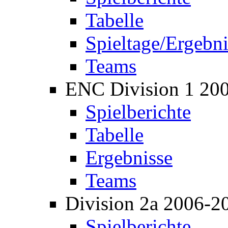
Tabelle
Spieltage/Ergebni
Teams
ENC Division 1 20
Spielberichte
Tabelle
Ergebnisse
Teams
Division 2a 2006-2
Spielberichte