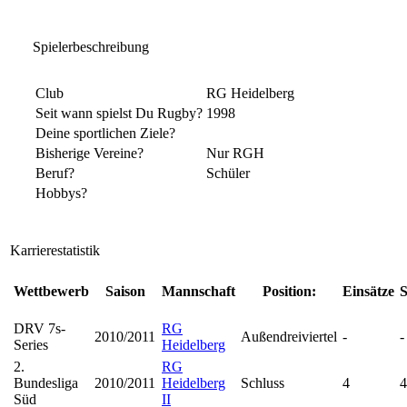
Spielerbeschreibung
Club
RG Heidelberg
Seit wann spielst Du Rugby?
1998
Deine sportlichen Ziele?
Bisherige Vereine?
Nur RGH
Beruf?
Schüler
Hobbys?
Karrierestatistik
Wettbewerb
Saison
Mannschaft
Position:
Einsätze
S
DRV 7s-
RG
2010/2011
Außendreiviertel
-
-
Series
Heidelberg
2.
RG
Bundesliga
2010/2011
Heidelberg
Schluss
4
4
Süd
II