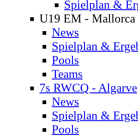
Spielplan & Er
U19 EM - Mallorca
News
Spielplan & Erge
Pools
Teams
7s RWCQ - Algarve
News
Spielplan & Erge
Pools