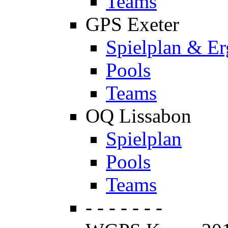
Teams
GPS Exeter
Spielplan & Er
Pools
Teams
OQ Lissabon
Spielplan
Pools
Teams
- - - - - - -