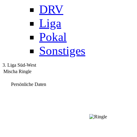
DRV
Liga
Pokal
Sonstiges
3. Liga Süd-West
Mischa Ringle
Persönliche Daten