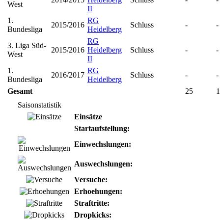
West
II
1.
RG
2015/2016
Schluss
-
-
Bundesliga
Heidelberg
RG
3. Liga Süd-
2015/2016
Heidelberg
Schluss
-
-
West
II
1.
RG
2016/2017
Schluss
-
-
Bundesliga
Heidelberg
Gesamt
25
1
Saisonstatistik
Einsätze
Startaufstellung:
Einwechslungen:
Auswechslungen:
Versuche:
Erhoehungen:
Straftritte:
Dropkicks: