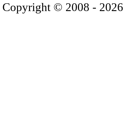
Copyright © 2008 - 2026