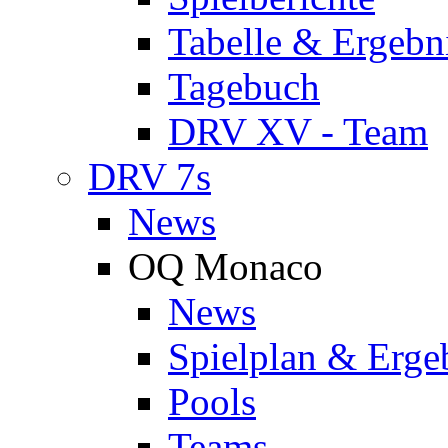
Tabelle & Ergebn
Tagebuch
DRV XV - Team
DRV 7s
News
OQ Monaco
News
Spielplan & Erge
Pools
Teams