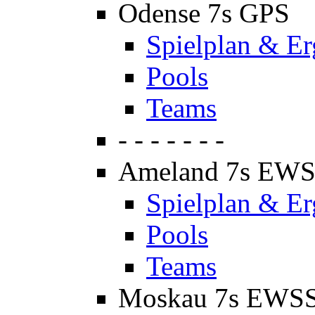
Odense 7s GPS
Spielplan & Er
Pools
Teams
- - - - - - -
Ameland 7s EW
Spielplan & Er
Pools
Teams
Moskau 7s EWS