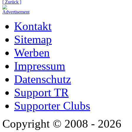
[ Zurück ]
Kontakt
Sitemap
Werben
Impressum
Datenschutz
Support TR
Supporter Clubs
Copyright © 2008 - 2026