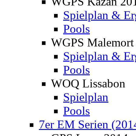
WGPS Kazan 20
Spielplan & Er
Pools
WGPS Malemort
Spielplan & Er
Pools
WOQ Lissabon
Spielplan
Pools
7er EM Serien (201