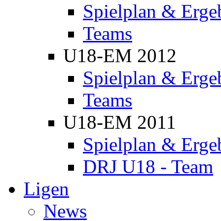
Spielplan & Erge
Teams
U18-EM 2012
Spielplan & Erge
Teams
U18-EM 2011
Spielplan & Erge
DRJ U18 - Team
Ligen
News