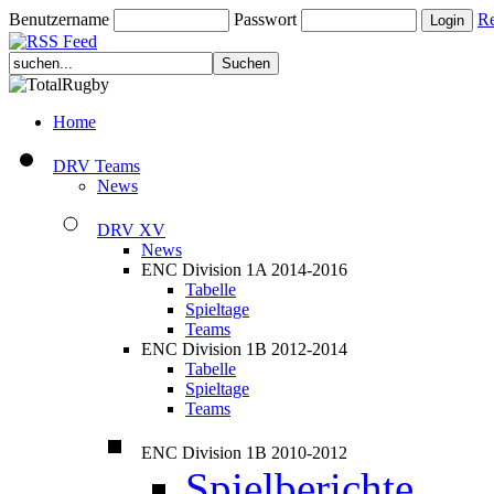
Benutzername
Passwort
Re
Home
DRV Teams
News
DRV XV
News
ENC Division 1A 2014-2016
Tabelle
Spieltage
Teams
ENC Division 1B 2012-2014
Tabelle
Spieltage
Teams
ENC Division 1B 2010-2012
Spielberichte