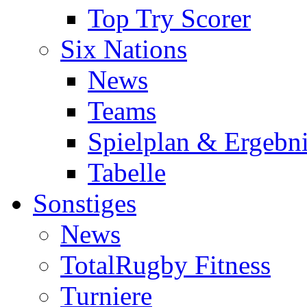
Top Try Scorer
Six Nations
News
Teams
Spielplan & Ergebni
Tabelle
Sonstiges
News
TotalRugby Fitness
Turniere