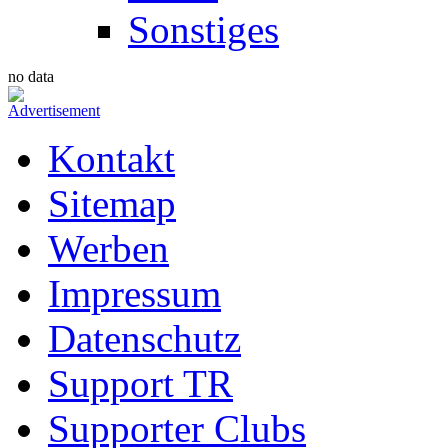
Sonstiges
no data
Kontakt
Sitemap
Werben
Impressum
Datenschutz
Support TR
Supporter Clubs