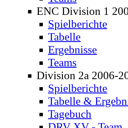
ENC Division 1 20
Spielberichte
Tabelle
Ergebnisse
Teams
Division 2a 2006-2
Spielberichte
Tabelle & Ergebn
Tagebuch
DRV XV - Team