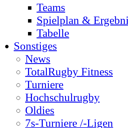
Teams
Spielplan & Ergebni
Tabelle
Sonstiges
News
TotalRugby Fitness
Turniere
Hochschulrugby
Oldies
7s-Turniere /-Ligen