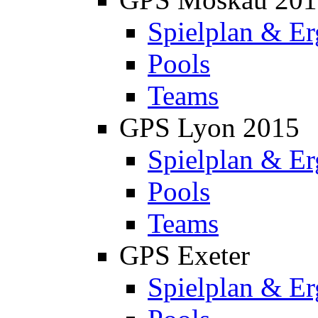
Spielplan & Er
Pools
Teams
GPS Lyon 2015
Spielplan & Er
Pools
Teams
GPS Exeter
Spielplan & Er