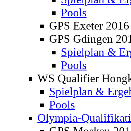
Pools
GPS Exeter 2016
GPS Gdingen 20
Spielplan & Er
Pools
WS Qualifier Hong
Spielplan & Erge
Pools
Olympia-Qualifikat
GPS Moskau 201