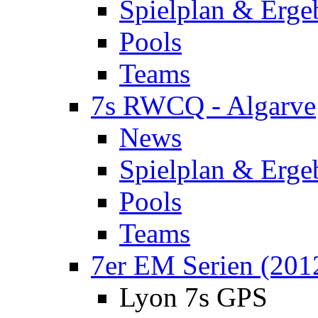
Spielplan & Erge
Pools
Teams
7s RWCQ - Algarve
News
Spielplan & Erge
Pools
Teams
7er EM Serien (201
Lyon 7s GPS