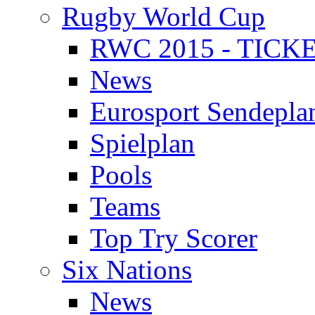
Rugby World Cup
RWC 2015 - TICK
News
Eurosport Sendepla
Spielplan
Pools
Teams
Top Try Scorer
Six Nations
News