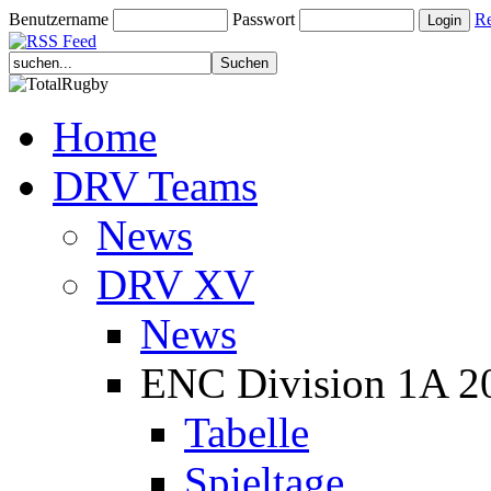
Benutzername
Passwort
Re
Home
DRV Teams
News
DRV XV
News
ENC Division 1A 2
Tabelle
Spieltage