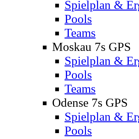
Spielplan & Er
Pools
Teams
Moskau 7s GPS
Spielplan & Er
Pools
Teams
Odense 7s GPS
Spielplan & Er
Pools