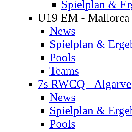
Spielplan & Er
U19 EM - Mallorca
News
Spielplan & Erge
Pools
Teams
7s RWCQ - Algarve
News
Spielplan & Erge
Pools