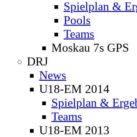
Spielplan & Er
Pools
Teams
Moskau 7s GPS
DRJ
News
U18-EM 2014
Spielplan & Erge
Teams
U18-EM 2013