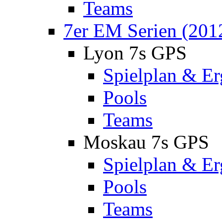
Teams
7er EM Serien (201
Lyon 7s GPS
Spielplan & Er
Pools
Teams
Moskau 7s GPS
Spielplan & Er
Pools
Teams