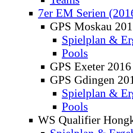
7er EM Serien (201
GPS Moskau 201
Spielplan & Er
Pools
GPS Exeter 2016
GPS Gdingen 20
Spielplan & Er
Pools
WS Qualifier Hong