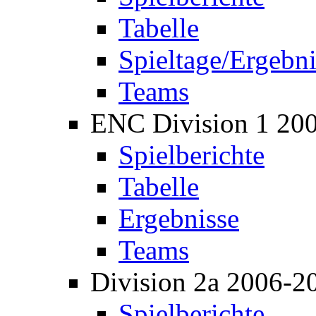
Tabelle
Spieltage/Ergebni
Teams
ENC Division 1 20
Spielberichte
Tabelle
Ergebnisse
Teams
Division 2a 2006-2
Spielberichte