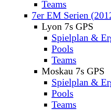
Teams
7er EM Serien (201
Lyon 7s GPS
Spielplan & Er
Pools
Teams
Moskau 7s GPS
Spielplan & Er
Pools
Teams