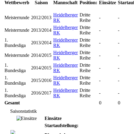
Wettbewerb
Saison
Mannschaft
Position:
Einsätze
Startauf
Heidelberger
Dritte
Meisterrunde
2012/2013
-
-
RK
Reihe
Heidelberger
Dritte
Meisterrunde
2013/2014
-
-
RK
Reihe
1.
Heidelberger
Dritte
2013/2014
-
-
Bundesliga
RK
Reihe
Heidelberger
Dritte
Meisterrunde
2014/2015
-
-
RK
Reihe
1.
Heidelberger
Dritte
2014/2015
-
-
Bundesliga
RK
Reihe
1.
Heidelberger
Dritte
2015/2016
-
-
Bundesliga
RK
Reihe
1.
Heidelberger
Dritte
2016/2017
-
-
Bundesliga
RK
Reihe
Gesamt
0
0
Saisonstatistik
Einsätze
Startaufstellung: