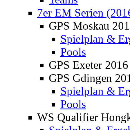
7er EM Serien (201
GPS Moskau 201
Spielplan & Er
Pools
GPS Exeter 2016
GPS Gdingen 20
Spielplan & Er
Pools
WS Qualifier Hong