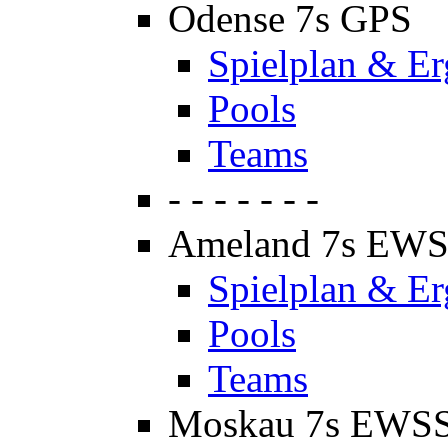
Odense 7s GPS
Spielplan & Er
Pools
Teams
- - - - - - -
Ameland 7s EW
Spielplan & Er
Pools
Teams
Moskau 7s EWS