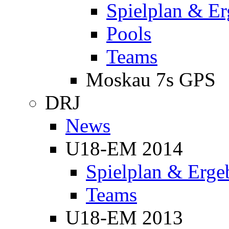
Spielplan & Er
Pools
Teams
Moskau 7s GPS
DRJ
News
U18-EM 2014
Spielplan & Erge
Teams
U18-EM 2013