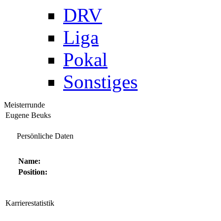
DRV
Liga
Pokal
Sonstiges
Meisterrunde
Eugene Beuks
Persönliche Daten
Name:
Position:
Karrierestatistik