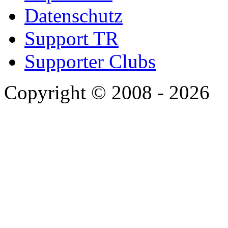
Datenschutz
Support TR
Supporter Clubs
Copyright © 2008 - 2026