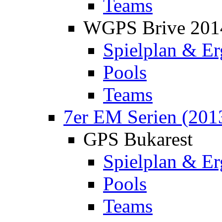
Teams
WGPS Brive 201
Spielplan & Er
Pools
Teams
7er EM Serien (201
GPS Bukarest
Spielplan & Er
Pools
Teams