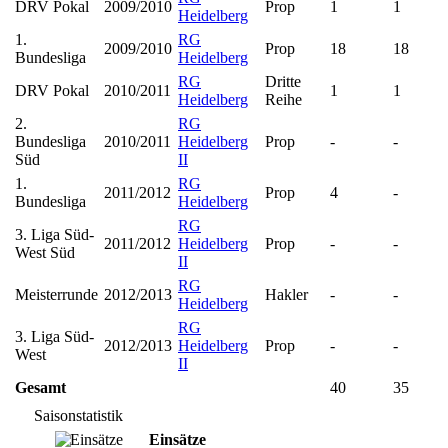
DRV Pokal
2009/2010
Prop
1
1
Heidelberg
1.
RG
2009/2010
Prop
18
18
Bundesliga
Heidelberg
RG
Dritte
DRV Pokal
2010/2011
1
1
Heidelberg
Reihe
2.
RG
Bundesliga
2010/2011
Heidelberg
Prop
-
-
Süd
II
1.
RG
2011/2012
Prop
4
-
Bundesliga
Heidelberg
RG
3. Liga Süd-
2011/2012
Heidelberg
Prop
-
-
West Süd
II
RG
Meisterrunde
2012/2013
Hakler
-
-
Heidelberg
RG
3. Liga Süd-
2012/2013
Heidelberg
Prop
-
-
West
II
Gesamt
40
35
Saisonstatistik
Einsätze