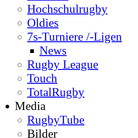
Hochschulrugby
Oldies
7s-Turniere /-Ligen
News
Rugby League
Touch
TotalRugby
Media
RugbyTube
Bilder