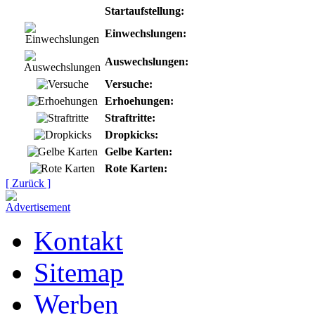
Startaufstellung:
Einwechslungen:
Auswechslungen:
Versuche:
Erhoehungen:
Straftritte:
Dropkicks:
Gelbe Karten:
Rote Karten:
[ Zurück ]
Kontakt
Sitemap
Werben