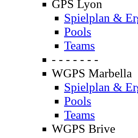
GPS Lyon
Spielplan & Er
Pools
Teams
- - - - - - -
WGPS Marbella
Spielplan & Er
Pools
Teams
WGPS Brive