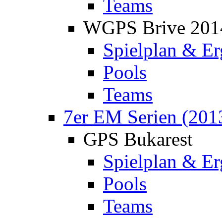
Teams
WGPS Brive 201
Spielplan & Er
Pools
Teams
7er EM Serien (201
GPS Bukarest
Spielplan & Er
Pools
Teams