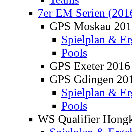
7er EM Serien (201
GPS Moskau 201
Spielplan & Er
Pools
GPS Exeter 2016
GPS Gdingen 20
Spielplan & Er
Pools
WS Qualifier Hong