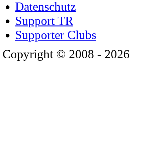
Datenschutz
Support TR
Supporter Clubs
Copyright © 2008 - 2026