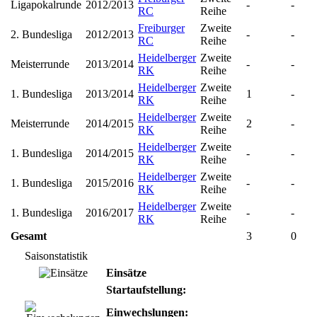
Ligapokalrunde
2012/2013
-
-
RC
Reihe
Freiburger
Zweite
2. Bundesliga
2012/2013
-
-
RC
Reihe
Heidelberger
Zweite
Meisterrunde
2013/2014
-
-
RK
Reihe
Heidelberger
Zweite
1. Bundesliga
2013/2014
1
-
RK
Reihe
Heidelberger
Zweite
Meisterrunde
2014/2015
2
-
RK
Reihe
Heidelberger
Zweite
1. Bundesliga
2014/2015
-
-
RK
Reihe
Heidelberger
Zweite
1. Bundesliga
2015/2016
-
-
RK
Reihe
Heidelberger
Zweite
1. Bundesliga
2016/2017
-
-
RK
Reihe
Gesamt
3
0
Saisonstatistik
Einsätze
Startaufstellung:
Einwechslungen: