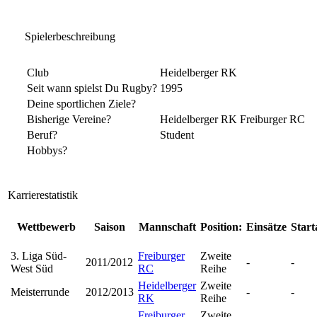
Spielerbeschreibung
Club
Heidelberger RK
Seit wann spielst Du Rugby?
1995
Deine sportlichen Ziele?
Bisherige Vereine?
Heidelberger RK Freiburger RC
Beruf?
Student
Hobbys?
Karrierestatistik
Wettbewerb
Saison
Mannschaft
Position:
Einsätze
Start
3. Liga Süd-
Freiburger
Zweite
2011/2012
-
-
West Süd
RC
Reihe
Heidelberger
Zweite
Meisterrunde
2012/2013
-
-
RK
Reihe
Freiburger
Zweite