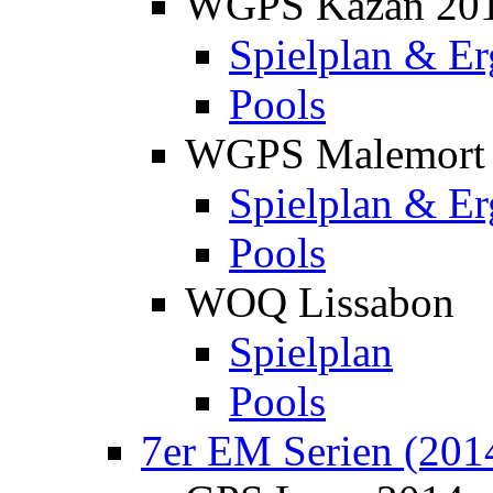
WGPS Kazan 20
Spielplan & Er
Pools
WGPS Malemort
Spielplan & Er
Pools
WOQ Lissabon
Spielplan
Pools
7er EM Serien (201