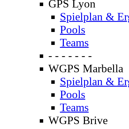
GPS Lyon
Spielplan & Er
Pools
Teams
- - - - - - -
WGPS Marbella
Spielplan & Er
Pools
Teams
WGPS Brive