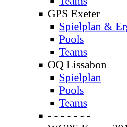
Teams
GPS Exeter
Spielplan & Er
Pools
Teams
OQ Lissabon
Spielplan
Pools
Teams
- - - - - - -