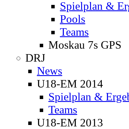
Spielplan & Er
Pools
Teams
Moskau 7s GPS
DRJ
News
U18-EM 2014
Spielplan & Erge
Teams
U18-EM 2013