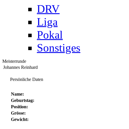
DRV
Liga
Pokal
Sonstiges
Meisterrunde
Johannes Reinhard
Persönliche Daten
Name:
Geburtstag:
Position:
Grösse:
Gewicht: