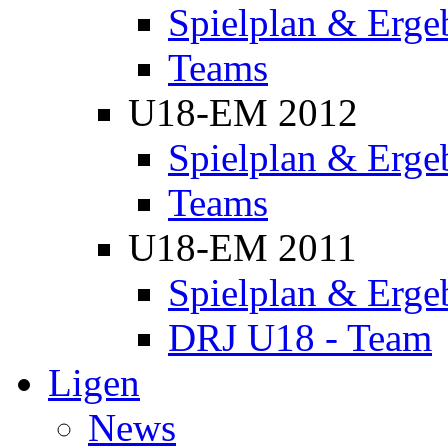
Spielplan & Erge
Teams
U18-EM 2012
Spielplan & Erge
Teams
U18-EM 2011
Spielplan & Erge
DRJ U18 - Team
Ligen
News