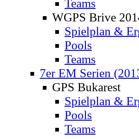
Teams
WGPS Brive 201
Spielplan & Er
Pools
Teams
7er EM Serien (201
GPS Bukarest
Spielplan & Er
Pools
Teams