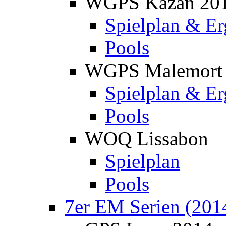
WGPS Kazan 20
Spielplan & Er
Pools
WGPS Malemort
Spielplan & Er
Pools
WOQ Lissabon
Spielplan
Pools
7er EM Serien (201