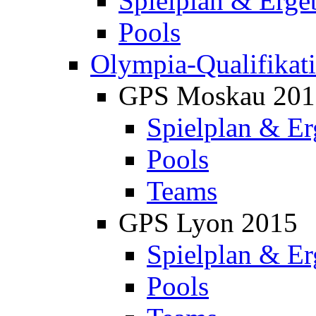
Spielplan & Erge
Pools
Olympia-Qualifikat
GPS Moskau 201
Spielplan & Er
Pools
Teams
GPS Lyon 2015
Spielplan & Er
Pools