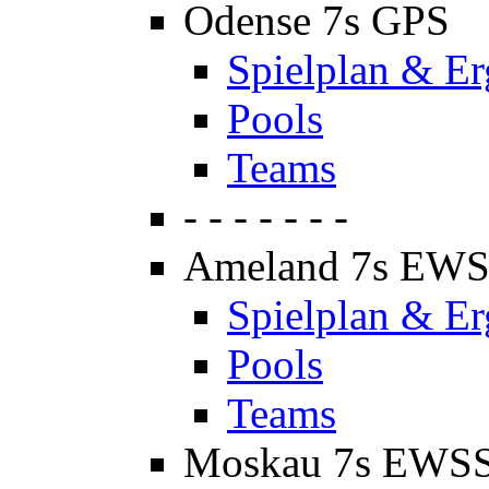
Odense 7s GPS
Spielplan & Er
Pools
Teams
- - - - - - -
Ameland 7s EW
Spielplan & Er
Pools
Teams
Moskau 7s EWS