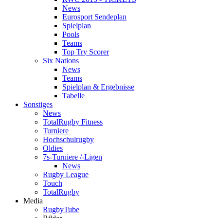
News
Eurosport Sendeplan
Spielplan
Pools
Teams
Top Try Scorer
Six Nations
News
Teams
Spielplan & Ergebnisse
Tabelle
Sonstiges
News
TotalRugby Fitness
Turniere
Hochschulrugby
Oldies
7s-Turniere /-Ligen
News
Rugby League
Touch
TotalRugby
Media
RugbyTube