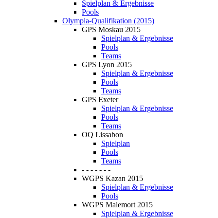
Spielplan & Ergebnisse
Pools
Olympia-Qualifikation (2015)
GPS Moskau 2015
Spielplan & Ergebnisse
Pools
Teams
GPS Lyon 2015
Spielplan & Ergebnisse
Pools
Teams
GPS Exeter
Spielplan & Ergebnisse
Pools
Teams
OQ Lissabon
Spielplan
Pools
Teams
- - - - - - -
WGPS Kazan 2015
Spielplan & Ergebnisse
Pools
WGPS Malemort 2015
Spielplan & Ergebnisse