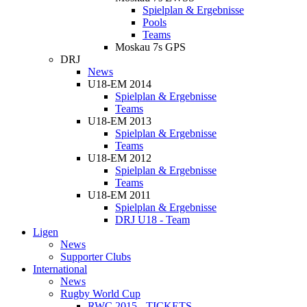
Spielplan & Ergebnisse
Pools
Teams
Moskau 7s GPS
DRJ
News
U18-EM 2014
Spielplan & Ergebnisse
Teams
U18-EM 2013
Spielplan & Ergebnisse
Teams
U18-EM 2012
Spielplan & Ergebnisse
Teams
U18-EM 2011
Spielplan & Ergebnisse
DRJ U18 - Team
Ligen
News
Supporter Clubs
International
News
Rugby World Cup
RWC 2015 - TICKETS