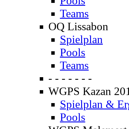
Pools
Teams
OQ Lissabon
Spielplan
Pools
Teams
- - - - - - -
WGPS Kazan 20
Spielplan & Er
Pools