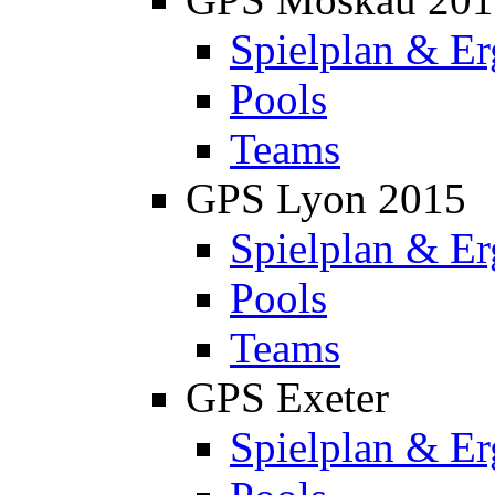
Spielplan & Er
Pools
Teams
GPS Lyon 2015
Spielplan & Er
Pools
Teams
GPS Exeter
Spielplan & Er