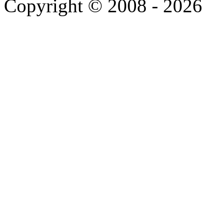
Copyright © 2008 - 2026