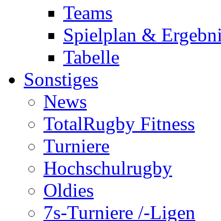
Teams
Spielplan & Ergebni
Tabelle
Sonstiges
News
TotalRugby Fitness
Turniere
Hochschulrugby
Oldies
7s-Turniere /-Ligen