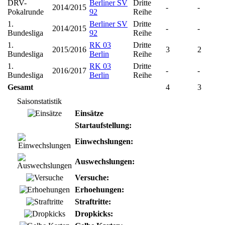
DRV-
Berliner SV
Dritte
2014/2015
-
-
Pokalrunde
92
Reihe
1.
Berliner SV
Dritte
2014/2015
-
-
Bundesliga
92
Reihe
1.
RK 03
Dritte
2015/2016
3
2
Bundesliga
Berlin
Reihe
1.
RK 03
Dritte
2016/2017
-
-
Bundesliga
Berlin
Reihe
Gesamt
4
3
Saisonstatistik
Einsätze
Startaufstellung:
Einwechslungen:
Auswechslungen:
Versuche:
Erhoehungen:
Straftritte:
Dropkicks: