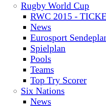
Rugby World Cup
RWC 2015 - TICK
News
Eurosport Sendepla
Spielplan
Pools
Teams
Top Try Scorer
Six Nations
News