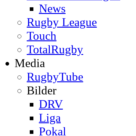
News
Rugby League
Touch
TotalRugby
Media
RugbyTube
Bilder
DRV
Liga
Pokal