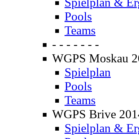
Spielplan & Er
Pools
Teams
- - - - - - -
WGPS Moskau 2
Spielplan
Pools
Teams
WGPS Brive 201
Spielplan & Er