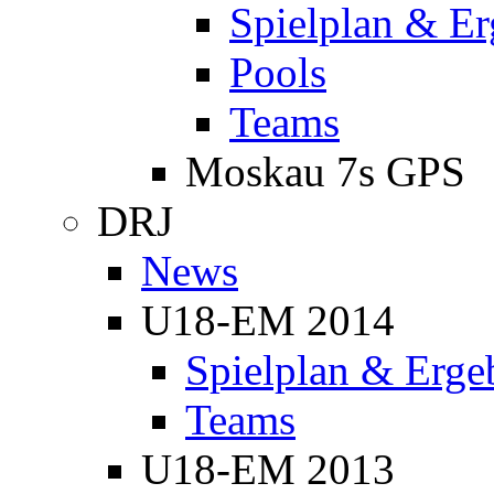
Spielplan & Er
Pools
Teams
Moskau 7s GPS
DRJ
News
U18-EM 2014
Spielplan & Erge
Teams
U18-EM 2013