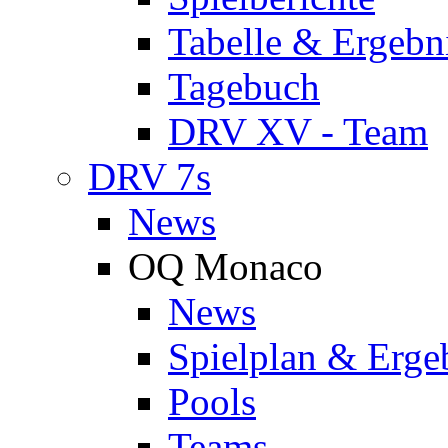
Tabelle & Ergebn
Tagebuch
DRV XV - Team
DRV 7s
News
OQ Monaco
News
Spielplan & Erge
Pools
Teams