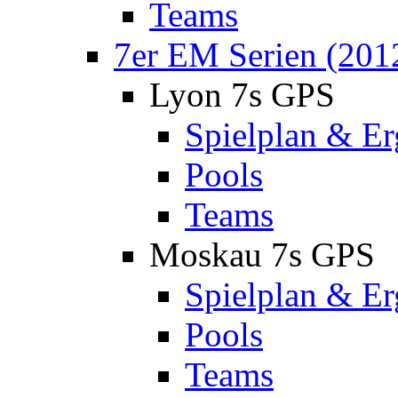
Teams
7er EM Serien (201
Lyon 7s GPS
Spielplan & Er
Pools
Teams
Moskau 7s GPS
Spielplan & Er
Pools
Teams