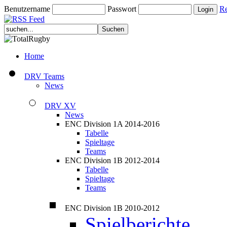
Benutzername
Passwort
Re
Home
DRV Teams
News
DRV XV
News
ENC Division 1A 2014-2016
Tabelle
Spieltage
Teams
ENC Division 1B 2012-2014
Tabelle
Spieltage
Teams
ENC Division 1B 2010-2012
Spielberichte