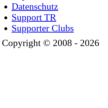
Datenschutz
Support TR
Supporter Clubs
Copyright © 2008 - 2026