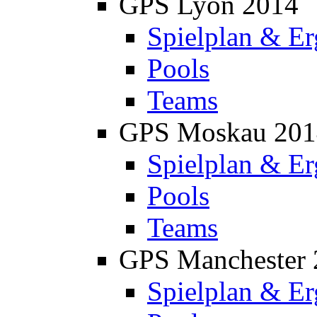
GPS Lyon 2014
Spielplan & Er
Pools
Teams
GPS Moskau 201
Spielplan & Er
Pools
Teams
GPS Manchester 
Spielplan & Er