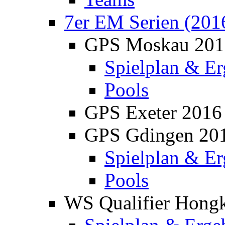
7er EM Serien (201
GPS Moskau 201
Spielplan & Er
Pools
GPS Exeter 2016
GPS Gdingen 20
Spielplan & Er
Pools
WS Qualifier Hong