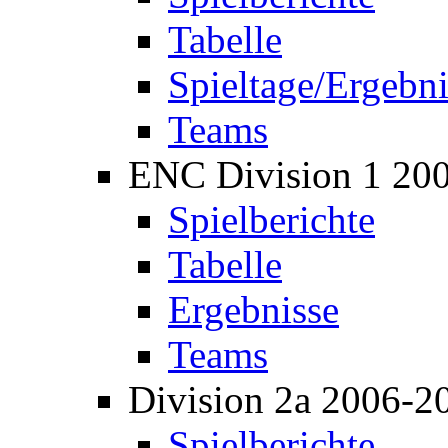
Tabelle
Spieltage/Ergebni
Teams
ENC Division 1 20
Spielberichte
Tabelle
Ergebnisse
Teams
Division 2a 2006-2
Spielberichte