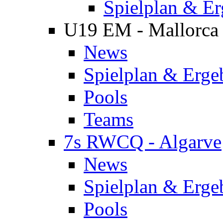
Spielplan & Er
U19 EM - Mallorca
News
Spielplan & Erge
Pools
Teams
7s RWCQ - Algarve
News
Spielplan & Erge
Pools