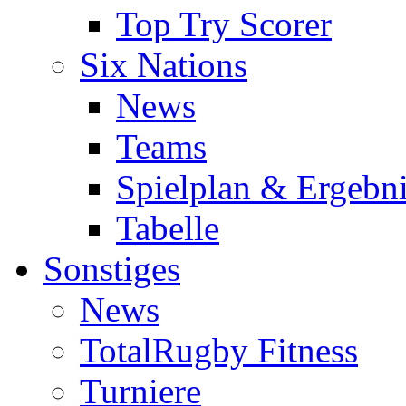
Top Try Scorer
Six Nations
News
Teams
Spielplan & Ergebni
Tabelle
Sonstiges
News
TotalRugby Fitness
Turniere