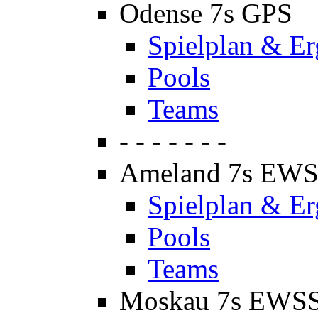
Odense 7s GPS
Spielplan & Er
Pools
Teams
- - - - - - -
Ameland 7s EW
Spielplan & Er
Pools
Teams
Moskau 7s EWS