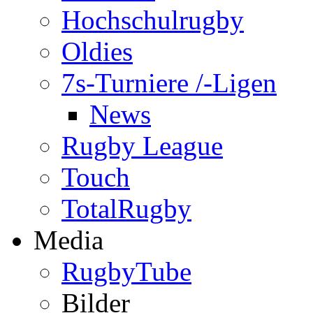
Hochschulrugby
Oldies
7s-Turniere /-Ligen
News
Rugby League
Touch
TotalRugby
Media
RugbyTube
Bilder