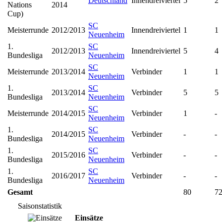
Deutschland
Innendreiviertel
5
2
Nations
2014
Cup)
SC
Meisterrunde
2012/2013
Innendreiviertel
1
1
Neuenheim
1.
SC
2012/2013
Innendreiviertel
5
4
Bundesliga
Neuenheim
SC
Meisterrunde
2013/2014
Verbinder
1
1
Neuenheim
1.
SC
2013/2014
Verbinder
5
5
Bundesliga
Neuenheim
SC
Meisterrunde
2014/2015
Verbinder
1
-
Neuenheim
1.
SC
2014/2015
Verbinder
-
-
Bundesliga
Neuenheim
1.
SC
2015/2016
Verbinder
-
-
Bundesliga
Neuenheim
1.
SC
2016/2017
Verbinder
-
-
Bundesliga
Neuenheim
Gesamt
80
7
Saisonstatistik
Einsätze