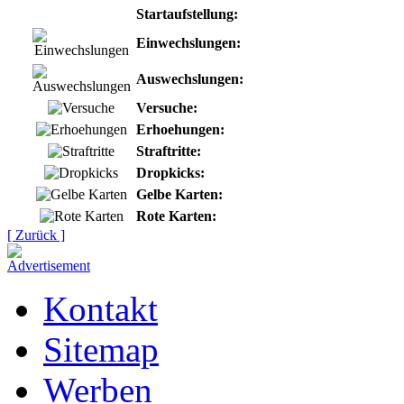
Startaufstellung:
Einwechslungen:
Auswechslungen:
Versuche:
Erhoehungen:
Straftritte:
Dropkicks:
Gelbe Karten:
Rote Karten:
[ Zurück ]
Kontakt
Sitemap
Werben