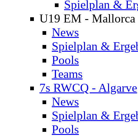
Spielplan & Er
U19 EM - Mallorca
News
Spielplan & Erge
Pools
Teams
7s RWCQ - Algarve
News
Spielplan & Erge
Pools