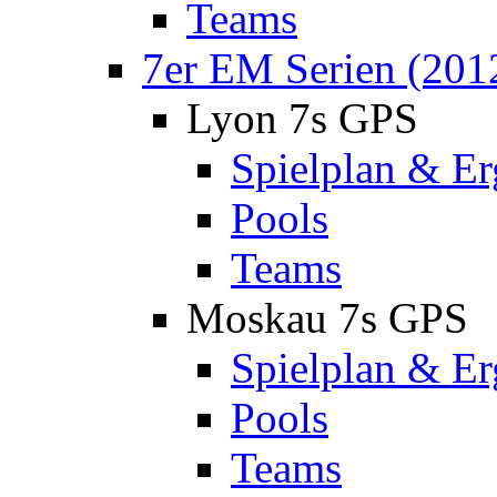
Teams
7er EM Serien (201
Lyon 7s GPS
Spielplan & Er
Pools
Teams
Moskau 7s GPS
Spielplan & Er
Pools
Teams