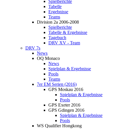
Spielberichte
Tabelle
Ergebnisse
Teams
Division 2a 2006-2008
Spielberichte
Tabelle & Ergebnisse
Tagebuch
DRV XV - Team
DRV 7s
News
OQ Monaco
News
Spielplan & Ergebnisse
Pools
Teams
7er EM Serien (2016)
GPS Moskau 2016
Spielplan & Ergebnisse
Pools
GPS Exeter 2016
GPS Gdingen 2016
Spielplan & Ergebnisse
Pools
WS Qualifier Hongkong