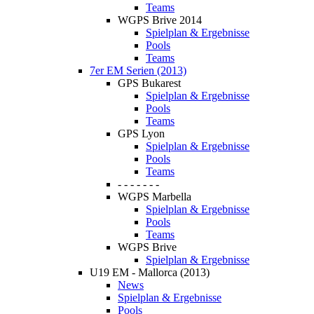
Teams
WGPS Brive 2014
Spielplan & Ergebnisse
Pools
Teams
7er EM Serien (2013)
GPS Bukarest
Spielplan & Ergebnisse
Pools
Teams
GPS Lyon
Spielplan & Ergebnisse
Pools
Teams
- - - - - - -
WGPS Marbella
Spielplan & Ergebnisse
Pools
Teams
WGPS Brive
Spielplan & Ergebnisse
U19 EM - Mallorca (2013)
News
Spielplan & Ergebnisse
Pools