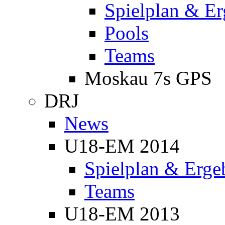
Spielplan & Er
Pools
Teams
Moskau 7s GPS
DRJ
News
U18-EM 2014
Spielplan & Erge
Teams
U18-EM 2013