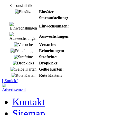
Saisonstatistik
Einsätze
Startaufstellung:
Einwechslungen:
Auswechslungen:
Versuche:
Erhoehungen:
Straftritte:
Dropkicks:
Gelbe Karten:
Rote Karten:
[ Zurück ]
Kontakt
Sitemap