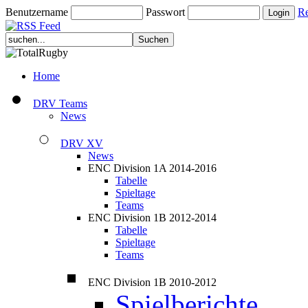
Benutzername
Passwort
Re
Home
DRV Teams
News
DRV XV
News
ENC Division 1A 2014-2016
Tabelle
Spieltage
Teams
ENC Division 1B 2012-2014
Tabelle
Spieltage
Teams
ENC Division 1B 2010-2012
Spielberichte