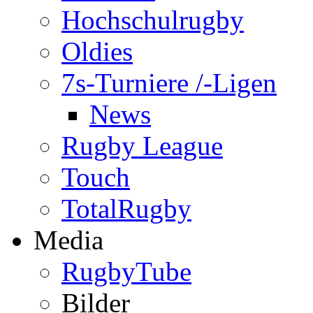
Hochschulrugby
Oldies
7s-Turniere /-Ligen
News
Rugby League
Touch
TotalRugby
Media
RugbyTube
Bilder