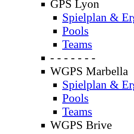
GPS Lyon
Spielplan & Er
Pools
Teams
- - - - - - -
WGPS Marbella
Spielplan & Er
Pools
Teams
WGPS Brive