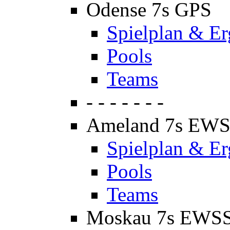
Odense 7s GPS
Spielplan & Er
Pools
Teams
- - - - - - -
Ameland 7s EW
Spielplan & Er
Pools
Teams
Moskau 7s EWS