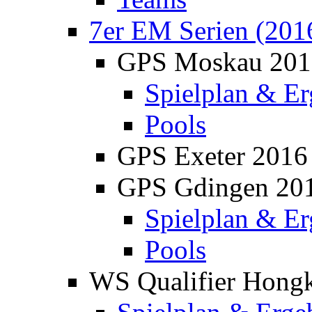
7er EM Serien (201
GPS Moskau 201
Spielplan & Er
Pools
GPS Exeter 2016
GPS Gdingen 20
Spielplan & Er
Pools
WS Qualifier Hong