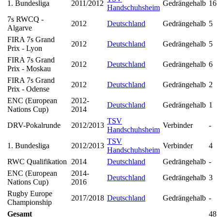
1. Bundesliga
2011/2012
Gedrängehalb
16
Handschuhsheim
7s RWCQ -
2012
Deutschland
Gedrängehalb
5
Algarve
FIRA 7s Grand
2012
Deutschland
Gedrängehalb
5
Prix - Lyon
FIRA 7s Grand
2012
Deutschland
Gedrängehalb
6
Prix - Moskau
FIRA 7s Grand
2012
Deutschland
Gedrängehalb
2
Prix - Odense
ENC (European
2012-
Deutschland
Gedrängehalb
1
Nations Cup)
2014
TSV
DRV-Pokalrunde
2012/2013
Verbinder
-
Handschuhsheim
TSV
1. Bundesliga
2012/2013
Verbinder
4
Handschuhsheim
RWC Qualifikation
2014
Deutschland
Gedrängehalb
-
ENC (European
2014-
Deutschland
Gedrängehalb
3
Nations Cup)
2016
Rugby Europe
2017/2018
Deutschland
Gedrängehalb
-
Championship
Gesamt
48