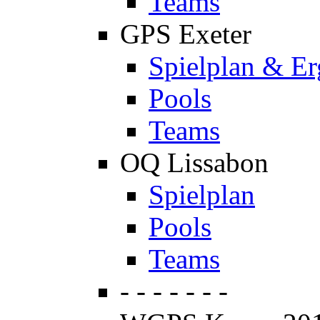
Teams
GPS Exeter
Spielplan & Er
Pools
Teams
OQ Lissabon
Spielplan
Pools
Teams
- - - - - - -