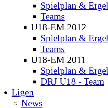
Spielplan & Erge
Teams
U18-EM 2012
Spielplan & Erge
Teams
U18-EM 2011
Spielplan & Erge
DRJ U18 - Team
Ligen
News