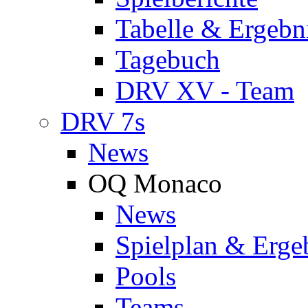
Tabelle & Ergebn
Tagebuch
DRV XV - Team
DRV 7s
News
OQ Monaco
News
Spielplan & Erge
Pools
Teams