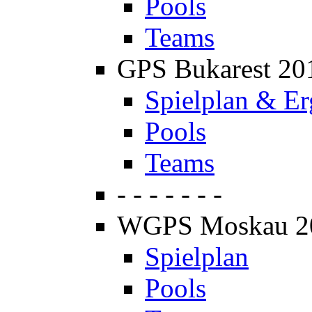
Pools
Teams
GPS Bukarest 20
Spielplan & Er
Pools
Teams
- - - - - - -
WGPS Moskau 2
Spielplan
Pools