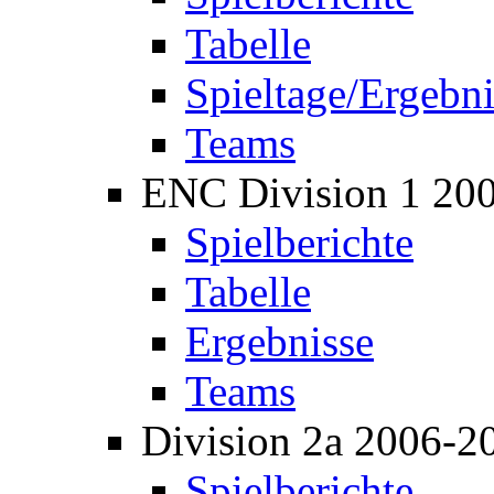
Tabelle
Spieltage/Ergebni
Teams
ENC Division 1 20
Spielberichte
Tabelle
Ergebnisse
Teams
Division 2a 2006-2
Spielberichte