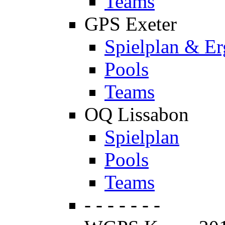
Teams
GPS Exeter
Spielplan & Er
Pools
Teams
OQ Lissabon
Spielplan
Pools
Teams
- - - - - - -