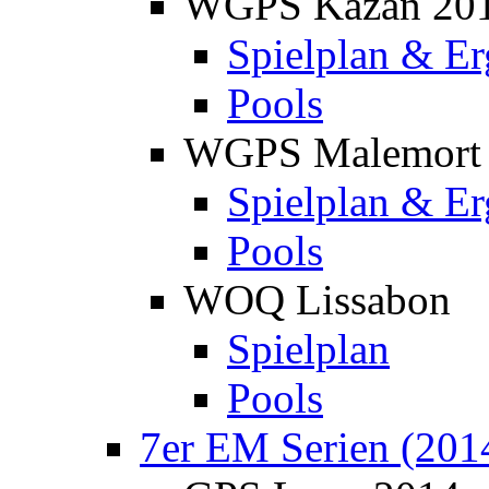
WGPS Kazan 20
Spielplan & Er
Pools
WGPS Malemort
Spielplan & Er
Pools
WOQ Lissabon
Spielplan
Pools
7er EM Serien (201