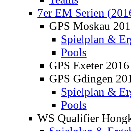
7er EM Serien (201
GPS Moskau 201
Spielplan & Er
Pools
GPS Exeter 2016
GPS Gdingen 20
Spielplan & Er
Pools
WS Qualifier Hong