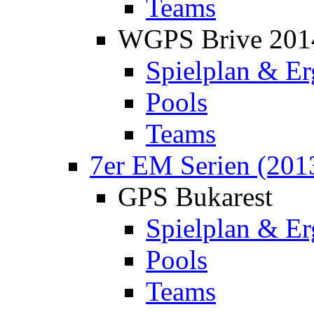
Teams
WGPS Brive 201
Spielplan & Er
Pools
Teams
7er EM Serien (201
GPS Bukarest
Spielplan & Er
Pools
Teams