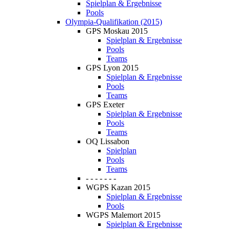
Spielplan & Ergebnisse
Pools
Olympia-Qualifikation (2015)
GPS Moskau 2015
Spielplan & Ergebnisse
Pools
Teams
GPS Lyon 2015
Spielplan & Ergebnisse
Pools
Teams
GPS Exeter
Spielplan & Ergebnisse
Pools
Teams
OQ Lissabon
Spielplan
Pools
Teams
- - - - - - -
WGPS Kazan 2015
Spielplan & Ergebnisse
Pools
WGPS Malemort 2015
Spielplan & Ergebnisse