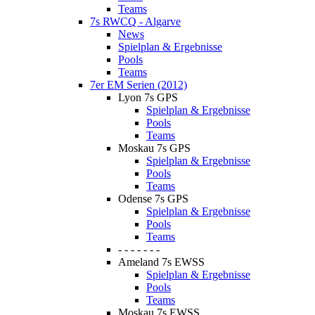
Teams
7s RWCQ - Algarve
News
Spielplan & Ergebnisse
Pools
Teams
7er EM Serien (2012)
Lyon 7s GPS
Spielplan & Ergebnisse
Pools
Teams
Moskau 7s GPS
Spielplan & Ergebnisse
Pools
Teams
Odense 7s GPS
Spielplan & Ergebnisse
Pools
Teams
- - - - - - -
Ameland 7s EWSS
Spielplan & Ergebnisse
Pools
Teams
Moskau 7s EWSS